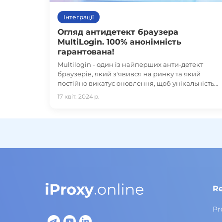
Інтеграції
Огляд антидетект браузера
MultiLogin. 100% анонімність
гарантована!
Multilogin - один із найперших анти-детект
браузерів, який з'явився на ринку та який
постійно викатує оновлення, щоб унікальність
створюванних браузерних відбитків була
17 квіт. 2024 р.
максимальна.
R
Pr