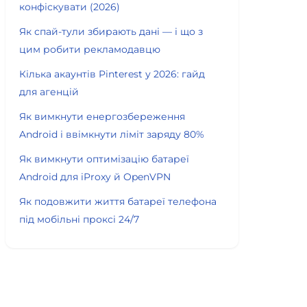
конфіскувати (2026)
Як спай-тули збирають дані — і що з
цим робити рекламодавцю
Кілька акаунтів Pinterest у 2026: гайд
для агенцій
Як вимкнути енергозбереження
Android і ввімкнути ліміт заряду 80%
Як вимкнути оптимізацію батареї
Android для iProxy й OpenVPN
Як подовжити життя батареї телефона
під мобільні проксі 24/7