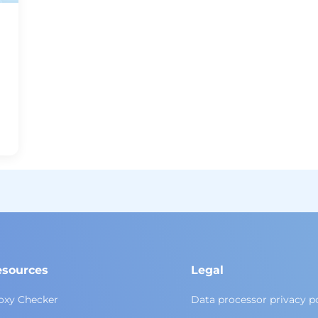
esources
Legal
oxy Checker
Data processor privacy p