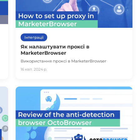
Інтеграції
Як налаштувати проксі в
MarketerBrowser
Використання проксі в MarketerBrowser
16 квіт. 2024 р.