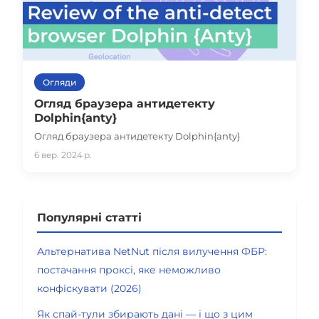
Огляди
Огляд браузера антидетекту
Dolphin{anty}
Огляд браузера антидетекту Dolphin{anty}
6 вер. 2024 р.
Популярні статті
Альтернатива NetNut після вилучення ФБР:
постачання проксі, яке неможливо
конфіскувати (2026)
Як спай-тули збирають дані — і що з цим