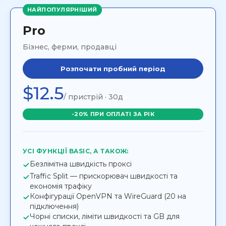
НАЙПОПУЛЯРНІШИЙ
Pro
Бізнес, ферми, продавці
Розпочати пробний період
$12.5
/ пристрій · 30д
-20% ПРИ ОПЛАТІ ЗА РІК
УСІ ФУНКЦІЇ BASIC, А ТАКОЖ:
Безлімітна швидкість проксі
Traffic Split — прискорювач швидкості та
економія трафіку
Конфігурації OpenVPN та WireGuard (20 на
підключення)
Чорні списки, ліміти швидкості та GB для