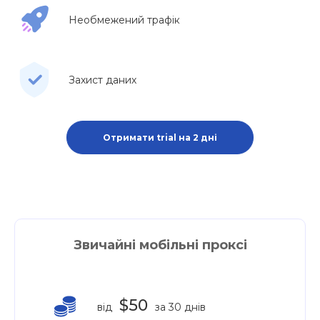
Необмежений трафік
Захист даних
Отримати trial на 2 дні
Звичайні мобільні проксі
$50
від
за 30 днів