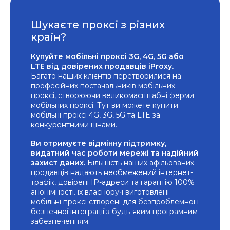
Шукаєте проксі з різних
країн?
Купуйте мобільні проксі 3G, 4G, 5G або
LTE від довірених продавців iProxy.
Багато наших клієнтів перетворилися на
професійних постачальників мобільних
проксі, створюючи великомасштабні ферми
мобільних проксі. Тут ви можете купити
мобільні проксі 4G, 3G, 5G та LTE за
конкурентними цінами.
Ви отримуєте відмінну підтримку,
видатний час роботи мережі та надійний
захист даних.
Більшість наших афільованих
продавців надають необмежений інтернет-
трафік, довірені IP-адреси та гарантію 100%
анонімності. їх власноруч виготовлені
мобільні проксі створені для безпроблемної і
безпечної інтеграції з будь-яким програмним
забезпеченням.