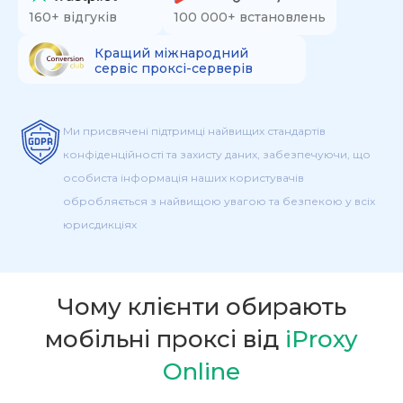
160+ відгуків
100 000+ встановлень
Кращий міжнародний
сервіс проксі-серверів
Ми присвячені підтримці найвищих стандартів
конфіденційності та захисту даних, забезпечуючи, що
особиста інформація наших користувачів
обробляється з найвищою увагою та безпекою у всіх
юрисдикціях
Чому клієнти обирають
мобільні проксі від
iProxy
Online