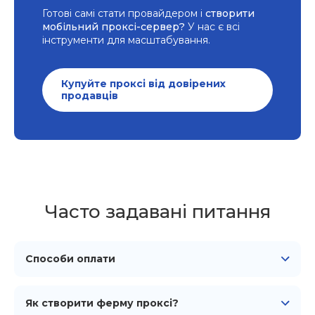
Готові самі стати провайдером і
створити
мобільний проксі-сервер?
У нас є всі
інструменти для масштабування.
Купуйте проксі від довірених
продавців
Часто задавані питання
Способи оплати
Ми підтримуємо всі основні способи оплати,
включаючи картки Visa, Mastercard, American
Як створити ферму проксі?
Express, Discover, JCB, UnionPay та Diners Club, а