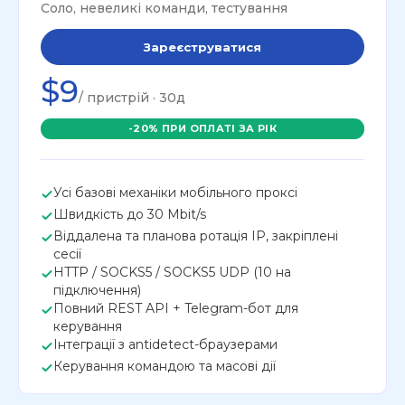
Соло, невеликі команди, тестування
Зареєструватися
$9
/ пристрій · 30д
-20% ПРИ ОПЛАТІ ЗА РІК
Усі базові механіки мобільного проксі
Швидкість до 30 Mbit/s
Віддалена та планова ротація IP, закріплені
сесії
HTTP / SOCKS5 / SOCKS5 UDP (10 на
підключення)
Повний REST API + Telegram-бот для
керування
Інтеграції з antidetect-браузерами
Керування командою та масові дії