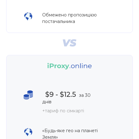
Обмежено пропозицією
постачальника
$9 - $12.5
за 30
днів
+тариф по сімкарті
«Будь-яке гео на планеті
Земля»