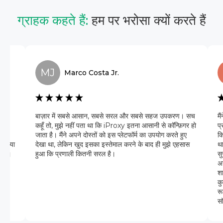
ग्राहक कहते हैं:
हम पर भरोसा क्यों करते हैं
MJ
Marco
Costa Jr.
 यह
बाज़ार में सबसे आसान, सबसे सरल और सबसे सहज उपकरण। सच
मै
ैं।
कहूँ तो, मुझे नहीं पता था कि iProxy इतना आसानी से कॉन्फ़िगर हो
प्
जाता है। मैंने अपने दोस्तों को इस प्लेटफॉर्म का उपयोग करते हुए
क
 समस्या
देखा था, लेकिन खुद इसका इस्तेमाल करने के बाद ही मुझे एहसास
था
किया।
हुआ कि प्रणाली कितनी सरल है।
सु
अ
शा
कु
रू
सॉ