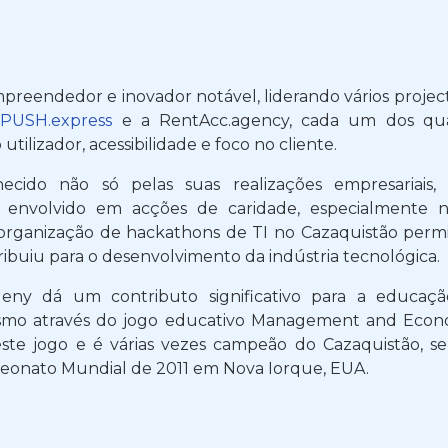
reendedor e inovador notável, liderando vários project
o
PUSH.express
e a RentAcc.agency, cada um dos quai
 utilizador, acessibilidade e foco no cliente.
cido não só pelas suas realizações empresariais,
envolvido em acções de caridade, especialmente n
 organização de hackathons de TI no Cazaquistão permit
ribuiu para o desenvolvimento da indústria tecnológica.
geny dá um contributo significativo para a educação
mo através do jogo educativo Management and Economi
este jogo e é várias vezes campeão do Cazaquistão, 
onato Mundial de 2011 em Nova Iorque, EUA.