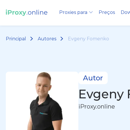
Proxies para
Preços
Dow
Principal
Autores
Evgeny Fomenko
Autor
Evgeny
iProxy.online