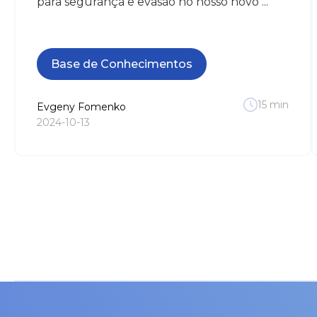
para segurança e evasão no nosso novo ...
Base de Conhecimentos
15
min
Evgeny
Fomenko
2024-10-13