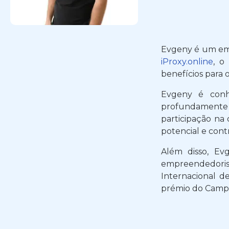
Evgeny é um emp
iProxy.online
, 
benefícios para o
Evgeny é conhe
profundamente 
participação na
potencial e cont
Além disso, Ev
empreendedoris
Internacional d
prémio do Campe