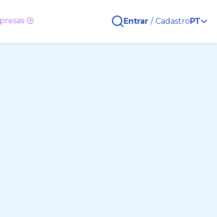
presas
Entrar
/
Cadastro
PT