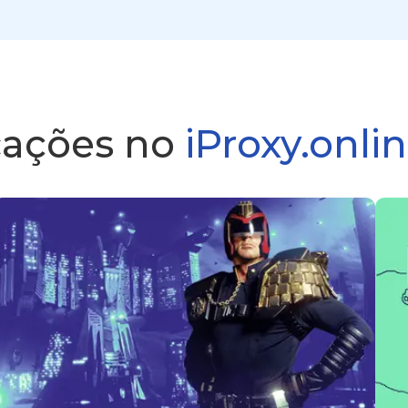
cações no
iProxy.onli