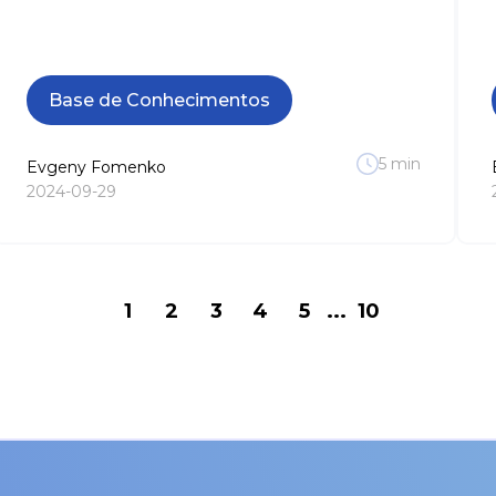
Base de Conhecimentos
5
min
Evgeny
Fomenko
2024-09-29
1
2
3
4
5
...
10