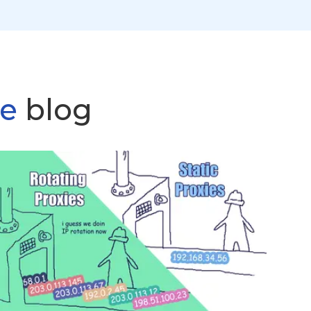
ne
blog