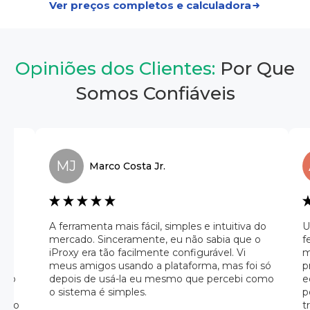
Ver preços completos e calculadora
Opiniões dos Clientes:
Por Que
Somos Confiáveis
MJ
Marco
Costa Jr.
A ferramenta mais fácil, simples e intuitiva do
U
u
mercado. Sinceramente, eu não sabia que o
f
iProxy era tão facilmente configurável. Vi
m
d
meus amigos usando a plataforma, mas foi só
p
Isso
depois de usá-la eu mesmo que percebi como
e
 de
o sistema é simples.
p
e do
t