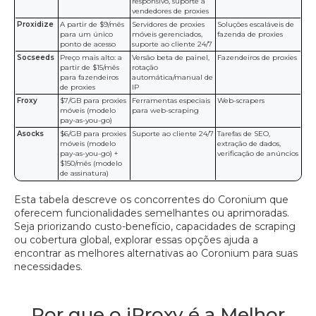
responsivo, suporte a
vendedores de proxies
Proxidize
A partir de $9/mês
Servidores de proxies
Soluções escaláveis de
para um único
móveis gerenciados,
fazenda de proxies
ponto de acesso
suporte ao cliente 24/7
Socseeds
Preço mais alto: a
Versão beta de painel,
Fazendeiros de proxies
partir de $15/mês
rotação
para fazendeiros
automática/manual de
de proxies
IP
Froxy
$7/GB para proxies
Ferramentas especiais
Web-scrapers
móveis (modelo
para web-scraping
pay-as-you-go)
Asocks
$6/GB para proxies
Suporte ao cliente 24/7
Tarefas de SEO,
móveis (modelo
extração de dados,
pay-as-you-go) +
verificação de anúncios
$150/mês (modelo
de assinatura)
Esta tabela descreve os concorrentes do Coronium que
oferecem funcionalidades semelhantes ou aprimoradas.
Seja priorizando custo-benefício, capacidades de scraping
ou cobertura global, explorar essas opções ajuda a
encontrar as melhores alternativas ao Coronium para suas
necessidades.
Por que o iProxy é a Melhor