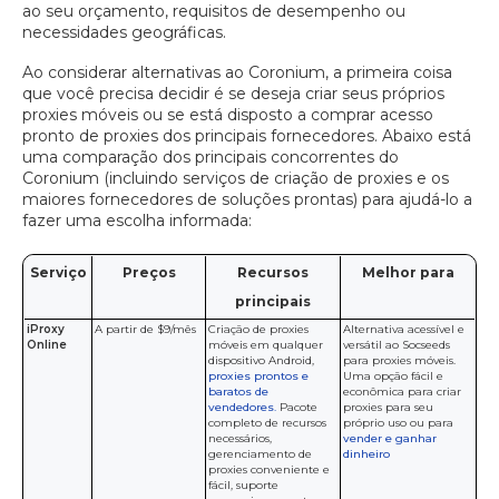
ao seu orçamento, requisitos de desempenho ou
necessidades geográficas.
Ao considerar alternativas ao Coronium, a primeira coisa
que você precisa decidir é se deseja criar seus próprios
proxies móveis ou se está disposto a comprar acesso
pronto de proxies dos principais fornecedores. Abaixo está
uma comparação dos principais concorrentes do
Coronium (incluindo serviços de criação de proxies e os
maiores fornecedores de soluções prontas) para ajudá-lo a
fazer uma escolha informada:
Serviço
Preços
Recursos
Melhor para
principais
iProxy
A partir de $9/mês
Criação de proxies
Alternativa acessível e
Online
móveis em qualquer
versátil ao Socseeds
dispositivo Android,
para proxies móveis.
proxies prontos e
Uma opção fácil e
baratos de
econômica para criar
vendedores.
Pacote
proxies para seu
completo de recursos
próprio uso ou para
necessários,
vender e ganhar
gerenciamento de
dinheiro
proxies conveniente e
fácil, suporte