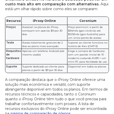
custo mais alto em comparação com alternativas.
Aqui
está um olhar rápido sobre como eles se comparam:
Recurso
iProxy Online
Coronium
Preços
Acessível: os planos do iProxy
Preço premium: a partir de
começam em apenas $9 por 30
$34/mês (geo Ucrânia) até
dias
$129/mês (geo Austrália) para
um único ponto de acesso
Teste
Acesso totalmente gratuito de 2
Suporte ao cliente funciona no
dias ao plano mais avançado
horário de Kiev (GMT+3)
Requisitos
Apenas um telefone Android (até
Exige a compra de hardware
de
mesmo usado)
com um pacote inicial de 10
hardware
modems custando €490 + um
mini-PC para facilidade de uso
Suporte
Suporte dedicado ao cliente para
Disponível em todos os planos
planos a partir de $9 por 30 dias
A comparação destaca que o iProxy Online oferece uma
solução mais econômica e versátil, com suporte
abrangente disponível em todos os planos. Em termos de
recursos técnicos e capacidades, tanto o Coronium
quanto o iProxy Online têm tudo o que você precisa para
trabalhar confortavelmente com proxies. A lista de
recursos exclusivos do iProxy Online pode ser encontrada
na
página de comparação de planos.