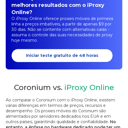
melhores resultados com o iProxy
Online?
O iProxy Online oferece proxies móveis de primeira
linha a preços imbatíveis, a partir de apenas $9 por
30 dias. Não se contente com alternativas caras -
assuma o controle das suas necessidades de proxy
hoje mesmo.
Iniciar teste gratuito de 48 horas
Coronium vs.
iProxy Online
Ao comparar o Coronium com o iProxy Online, existem
várias diferenças em termos de preços, recursos e
desempenho. Os proxies móveis do Coronium são
alimentados por servidores dedicados nos EUA e em
outros países, garantindo qualidade e confiabilidade.
No
entanto, a ênfase no hardware dedicado pode ter um