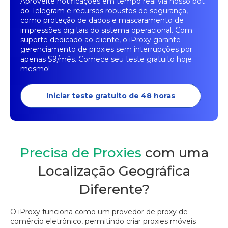
Aproveite notificações em tempo real via nosso bot
do Telegram e recursos robustos de segurança,
como proteção de dados e mascaramento de
impressões digitais do sistema operacional. Com
suporte dedicado ao cliente, o iProxy garante
gerenciamento de proxies sem interrupções por
apenas $9/mês. Comece seu teste gratuito hoje
mesmo!
Iniciar teste gratuito de 48 horas
Precisa de Proxies
com uma
Localização Geográfica
Diferente?
O iProxy funciona como um provedor de proxy de
comércio eletrônico, permitindo criar proxies móveis