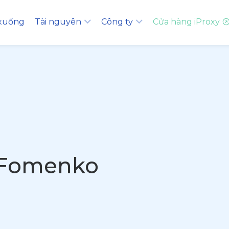
 xuống
Tài nguyên
Công ty
Cửa hàng iProxy
Fomenko