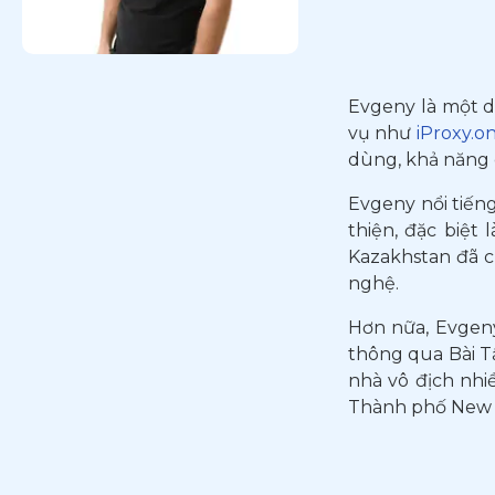
Evgeny là một d
vụ như
iProxy.on
dùng, khả năng c
Evgeny nổi tiếng
thiện, đặc biệt
Kazakhstan đã c
nghệ.
Hơn nữa, Evgeny
thông qua Bài Tậ
nhà vô địch nhiề
Thành phố New 