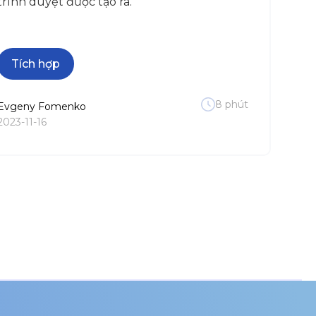
trình duyệt được tạo ra.
Tích hợp
8
phút
Evgeny
Fomenko
2023-11-16