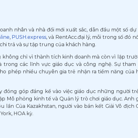
oanh nhân và nhà đổi mới xuất sắc, dẫn đầu một số dự
line
,
PUSH.express
, và RentAcc.đại lý, mỗi trong số đó n
hi trả và sự tập trung của khách hàng.
 không chỉ vì thành tích kinh doanh mà còn vì lập trườ
 là trong các lĩnh vực giáo dục và công nghệ. Sự tha
ho phép nhiều chuyên gia trẻ nhận ra tiềm năng của 
 đóng góp đáng kể vào việc giáo dục những người trẻ 
p Mô phỏng kinh tế và Quản lý trò chơi giáo dục. Anh g
u lần Của Kazakhstan, người vào bán kết Giải Vô địch Ch
York, HOA kỳ.