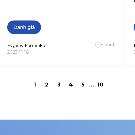
Đánh giá
5
phút
Evgeny
Fomenko
2023-11-18
1
2
3
4
5
...
10