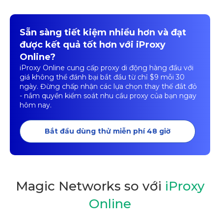
Sẵn sàng tiết kiệm nhiều hơn và đạt
được kết quả tốt hơn với iProxy
Online?
iProxy Online cung cấp proxy di động hàng đầu với
giá không thể đánh bại bắt đầu từ chỉ $9 mỗi 30
ngày. Đừng chấp nhận các lựa chọn thay thế đắt đỏ
- nắm quyền kiểm soát nhu cầu proxy của bạn ngay
hôm nay.
Bắt đầu dùng thử miễn phí 48 giờ
Magic Networks so với
iProxy
Online