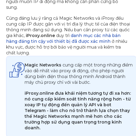
người muốn IP di động mà không cần phần cứng bổ
sung.
Cũng đáng lưu ý rằng cả Magic Networks và iProxy đều
cung cấp IP được gắn với vị trí địa lý thực tế của điện thoại
thông minh đang sử dụng. Nếu bạn cần proxy từ các quốc
gia khác,
iProxy.online
duy trì
danh mục các nhà bán
hàng đáng tin cậy với thiết bị đã được xác minh
ở nhiều
khu vực, được hỗ trợ bởi bảo vệ người mua và kiểm tra
chất lượng.
Magic Networks
cung cấp một trong những điểm
vào dễ nhất vào proxy di động, cho phép người
dùng biến điện thoại thông minh Android thành
máy chủ proxy chỉ với vài bước.
iProxy.online đưa khái niệm tương tự đi xa hơn:
nó cung cấp kiểm soát tính năng rộng hơn - từ
xoay IP tự động đến quản lý API và bot
Telegram - làm cho nó trở thành lựa chọn thay
thế Magic Networks mạnh mẽ hơn cho các
trường hợp sử dụng quan trọng trong kinh
doanh.