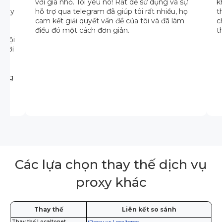
 bị
với giá nhỏ. Tôi yêu nó! Rất dễ sử dụng và sự
k
 Đây
hỗ trợ qua telegram đã giúp tôi rất nhiều, họ
t
cam kết giải quyết vấn đề của tôi và đã làm
c
điều đó một cách đơn giản.
t
. Đội
ả lời
hông
Các lựa chọn thay thế dịch vụ
proxy khác
Thay thế
Liên kết so sánh
Thay thế Localtonet
iProxy vs Localtonet