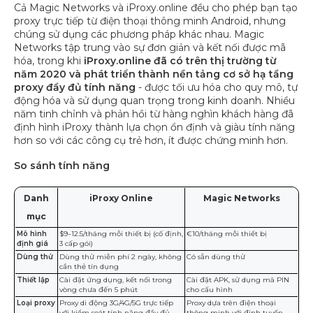
Cả Magic Networks và iProxy.online đều cho phép bạn tạo
proxy trực tiếp từ điện thoại thông minh Android, nhưng
chúng sử dụng các phương pháp khác nhau. Magic
Networks tập trung vào sự đơn giản và kết nối được mã
hóa, trong khi
iProxy.online đã có trên thị trường từ
năm 2020 và phát triển thành nền tảng cơ sở hạ tầng
proxy đầy đủ tính năng
- được tối ưu hóa cho quy mô, tự
động hóa và sử dụng quan trọng trong kinh doanh. Nhiều
năm tinh chỉnh và phản hồi từ hàng nghìn khách hàng đã
định hình iProxy thành lựa chọn ổn định và giàu tính năng
hơn so với các công cụ trẻ hơn, ít được chứng minh hơn.
So sánh tính năng
Danh
iProxy Online
Magic Networks
mục
Mô hình
$9–12.5/tháng mỗi thiết bị (cố định,
€10/tháng mỗi thiết bị
định giá
3 cấp gói)
Dùng thử
Dùng thử miễn phí 2 ngày, không
Có sẵn dùng thử
cần thẻ tín dụng
Thiết lập
Cài đặt ứng dụng, kết nối trong
Cài đặt APK, sử dụng mã PIN
vòng chưa đến 5 phút
cho cấu hình
Loại proxy
Proxy di động 3G/4G/5G trực tiếp
Proxy dựa trên điện thoại
với kiểm soát tính năng đầy đủ
thông minh với định tuyến