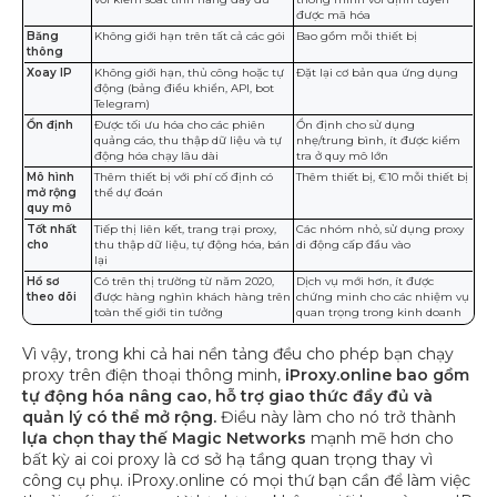
được mã hóa
Băng
Không giới hạn trên tất cả các gói
Bao gồm mỗi thiết bị
thông
Xoay IP
Không giới hạn, thủ công hoặc tự
Đặt lại cơ bản qua ứng dụng
động (bảng điều khiển, API, bot
Telegram)
Ổn định
Được tối ưu hóa cho các phiên
Ổn định cho sử dụng
quảng cáo, thu thập dữ liệu và tự
nhẹ/trung bình, ít được kiểm
động hóa chạy lâu dài
tra ở quy mô lớn
Mô hình
Thêm thiết bị với phí cố định có
Thêm thiết bị, €10 mỗi thiết bị
mở rộng
thể dự đoán
quy mô
Tốt nhất
Tiếp thị liên kết, trang trại proxy,
Các nhóm nhỏ, sử dụng proxy
cho
thu thập dữ liệu, tự động hóa, bán
di động cấp đầu vào
lại
Hồ sơ
Có trên thị trường từ năm 2020,
Dịch vụ mới hơn, ít được
theo dõi
được hàng nghìn khách hàng trên
chứng minh cho các nhiệm vụ
toàn thế giới tin tưởng
quan trọng trong kinh doanh
Vì vậy, trong khi cả hai nền tảng đều cho phép bạn chạy
proxy trên điện thoại thông minh,
iProxy.online bao gồm
tự động hóa nâng cao, hỗ trợ giao thức đầy đủ và
quản lý có thể mở rộng.
Điều này làm cho nó trở thành
lựa chọn thay thế Magic Networks
mạnh mẽ hơn cho
bất kỳ ai coi proxy là cơ sở hạ tầng quan trọng thay vì
công cụ phụ. iProxy.online có mọi thứ bạn cần để làm việc