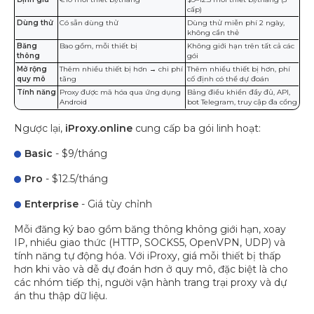
cấp)
Dùng thử
Có sẵn dùng thử
Dùng thử miễn phí 2 ngày,
không cần thẻ
Băng
Bao gồm, mỗi thiết bị
Không giới hạn trên tất cả các
thông
gói
Mở rộng
Thêm nhiều thiết bị hơn → chi phí
Thêm nhiều thiết bị hơn, phí
quy mô
tăng
cố định có thể dự đoán
Tính năng
Proxy được mã hóa qua ứng dụng
Bảng điều khiển đầy đủ, API,
Android
bot Telegram, truy cập đa cổng
Ngược lại,
iProxy.online
cung cấp ba gói linh hoạt:
Basic
- $9/tháng
Pro
- $12.5/tháng
Enterprise
- Giá tùy chỉnh
Mỗi đăng ký bao gồm băng thông không giới hạn, xoay
IP, nhiều giao thức (HTTP, SOCKS5, OpenVPN, UDP) và
tính năng tự động hóa. Với iProxy, giá mỗi thiết bị thấp
hơn khi vào và dễ dự đoán hơn ở quy mô, đặc biệt là cho
các nhóm tiếp thị, người vận hành trang trại proxy và dự
án thu thập dữ liệu.