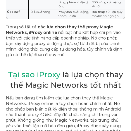
riêng, phạm vi địa lý
SEO, công cụ mạng
rộng
xã hội
Geosurf
Từ $450/tháng
Proxy dân cư/di động,
Thu thập dữ liệu quy
nhóm IP lớn
mô doanh nghiệp
Trong số tất cả
các lựa chọn thay thế proxy Magic
Networks, iProxy.online
nổi bật nhờ kết hợp chi phí vào
thấp với các tính năng cấp doanh nghiệp. Nó cho phép
bạn xây dựng proxy di động thực sự từ thiết bị của chính
mình, đồng thời cung cấp tự động hóa, tùy chỉnh và định
giá có thể dự đoán ở quy mô.
Tại sao iProxy
là lựa chọn thay
thế Magic Networks tốt nhất
Nếu bạn đang tìm kiếm các lựa chọn thay thế Magic
Networks, iProxy.online là tùy chọn hoàn chỉnh nhất. Nó
cho phép bạn biến bất kỳ điện thoại thông minh Android
nào thành proxy 4G/5G đầy đủ chức năng chỉ trong vài
phút. Không giống như Magic Networks, tập trung chủ
yếu vào thiết lập mã hóa đơn giản, iProxy được xây dựng