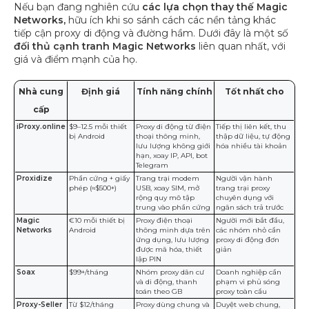
Nếu bạn đang nghiên cứu
các lựa chọn thay thế Magic
Networks,
hữu ích khi so sánh cách các nền tảng khác
tiếp cận proxy di động và đường hầm. Dưới đây là một số
đối thủ cạnh tranh Magic Networks
liên quan nhất, với
giá và điểm mạnh của họ.
Nhà cung
Định giá
Tính năng chính
Tốt nhất cho
cấp
iProxy.online
$9–12.5 mỗi thiết
Proxy di động từ điện
Tiếp thị liên kết, thu
bị Android
thoại thông minh,
thập dữ liệu, tự động
lưu lượng không giới
hóa nhiều tài khoản
hạn, xoay IP, API, bot
Telegram
Proxidize
Phần cứng + giấy
Trang trại modem
Người vận hành
phép (≈$500+)
USB, xoay SIM, mở
trang trại proxy
rộng quy mô tập
chuyên dụng với
trung vào phần cứng
ngân sách trả trước
Magic
€10 mỗi thiết bị
Proxy điện thoại
Người mới bắt đầu,
Networks
Android
thông minh dựa trên
các nhóm nhỏ cần
ứng dụng, lưu lượng
proxy di động đơn
được mã hóa, thiết
giản
lập PIN
Soax
$99+/tháng
Nhóm proxy dân cư
Doanh nghiệp cần
và di động, thanh
phạm vi phủ sóng
toán theo GB
proxy toàn cầu
Proxy-Seller
Từ $12/tháng
Proxy dùng chung và
Duyệt web chung,