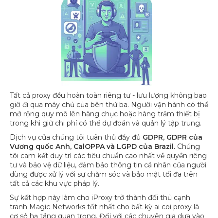
Tất cả proxy đều hoàn toàn riêng tư - lưu lượng không bao
giờ đi qua máy chủ của bên thứ ba. Người vận hành có thể
mở rộng quy mô lên hàng chục hoặc hàng trăm thiết bị
trong khi giữ chi phí có thể dự đoán và quản lý tập trung.
Dịch vụ của chúng tôi tuân thủ đầy đủ
GDPR, GDPR của
Vương quốc Anh, CalOPPA và LGPD của Brazil.
Chúng
tôi cam kết duy trì các tiêu chuẩn cao nhất về quyền riêng
tư và bảo vệ dữ liệu, đảm bảo thông tin cá nhân của người
dùng được xử lý với sự chăm sóc và bảo mật tối đa trên
tất cả các khu vực pháp lý.
Sự kết hợp này làm cho iProxy trở thành đối thủ cạnh
tranh Magic Networks tốt nhất cho bất kỳ ai coi proxy là
cơ sở hạ tầng quan trọng. Đối với các chuyên gia dựa vào