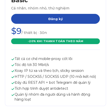
Basic
Cá nhân, nhóm nhỏ, thử nghiệm
Đăng ký
$9
/ thiết bị · 30n
-20% KHI THANH TOÁN THEO NĂM
Tất cả cơ chế mobile-proxy cốt lõi
Tốc độ tới 30 Mbit/s
Xoay IP từ xa và theo lịch, sticky session
HTTP / SOCKS5 / SOCKS5 UDP (10 mỗi kết nối)
Đầy đủ REST API + bot Telegram để quản lý
Tích hợp trình duyệt antidetect
Quản lý nhóm đa người dùng và hành động
hàng loạt