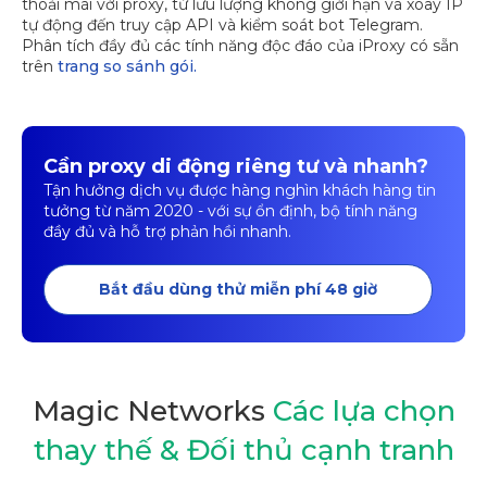
thoải mái với proxy, từ lưu lượng không giới hạn và xoay IP
tự động đến truy cập API và kiểm soát bot Telegram.
Phân tích đầy đủ các tính năng độc đáo của iProxy có sẵn
trên
trang so sánh gói.
Cần proxy di động riêng tư và nhanh?
Tận hưởng dịch vụ được hàng nghìn khách hàng tin
tưởng từ năm 2020 - với sự ổn định, bộ tính năng
đầy đủ và hỗ trợ phản hồi nhanh.
Bắt đầu dùng thử miễn phí 48 giờ
Magic Networks
Các lựa chọn
thay thế & Đối thủ cạnh tranh