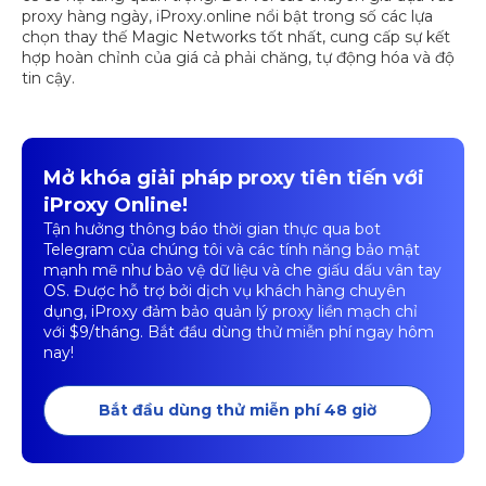
proxy hàng ngày, iProxy.online nổi bật trong số các lựa
chọn thay thế Magic Networks tốt nhất, cung cấp sự kết
hợp hoàn chỉnh của giá cả phải chăng, tự động hóa và độ
tin cậy.
Mở khóa giải pháp proxy tiên tiến với
iProxy Online!
Tận hưởng thông báo thời gian thực qua bot
Telegram của chúng tôi và các tính năng bảo mật
mạnh mẽ như bảo vệ dữ liệu và che giấu dấu vân tay
OS. Được hỗ trợ bởi dịch vụ khách hàng chuyên
dụng, iProxy đảm bảo quản lý proxy liền mạch chỉ
với $9/tháng. Bắt đầu dùng thử miễn phí ngay hôm
nay!
Bắt đầu dùng thử miễn phí 48 giờ