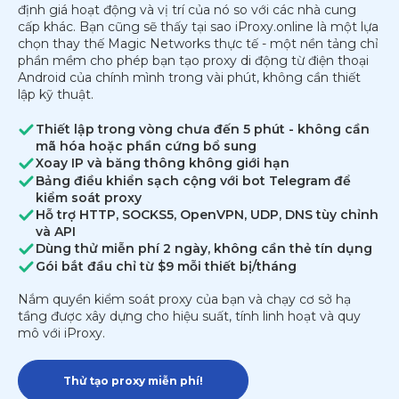
định giá hoạt động và vị trí của nó so với các nhà cung
cấp khác. Bạn cũng sẽ thấy tại sao iProxy.online là một lựa
chọn thay thế Magic Networks thực tế - một nền tảng chỉ
phần mềm cho phép bạn tạo proxy di động từ điện thoại
Android của chính mình trong vài phút, không cần thiết
lập kỹ thuật.
Thiết lập trong vòng chưa đến 5 phút - không cần
mã hóa hoặc phần cứng bổ sung
Xoay IP và băng thông không giới hạn
Bảng điều khiển sạch cộng với bot Telegram để
kiểm soát proxy
Hỗ trợ HTTP, SOCKS5, OpenVPN, UDP, DNS tùy chỉnh
và API
Dùng thử miễn phí 2 ngày, không cần thẻ tín dụng
Gói bắt đầu chỉ từ $9 mỗi thiết bị/tháng
Nắm quyền kiểm soát proxy của bạn và chạy cơ sở hạ
tầng được xây dựng cho hiệu suất, tính linh hoạt và quy
mô với iProxy.
Thử tạo proxy miễn phí!