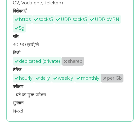
O2, Vodafone, Telekom
विशेषताएँ
https
socks5
UDP socks5
UDP oVPN
5g
गति
30-90 एमबी/से
निजी
dedicated (private)
shared
टैरिफ
hourly
daily
weekly
monthly
per Gb
परीक्षण
1 घंटे का मुफ्त परीक्षण
भुगतान
क्रिप्टो