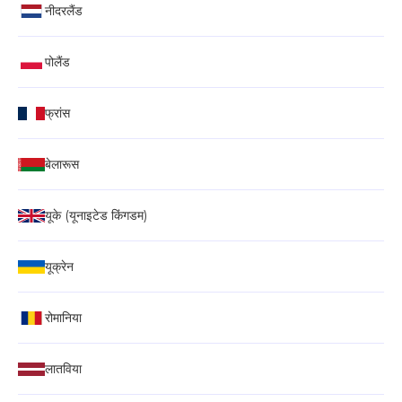
नीदरलैंड
पोलैंड
फ्रांस
बेलारूस
यूके (यूनाइटेड किंगडम)
यूक्रेन
रोमानिया
लातविया