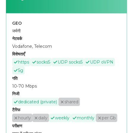
GEO
जर्मनी
नेटवर्क
Vodafone, Telecom
विशेषताएँ
https
socks5
UDP socks5
UDP oVPN
5g
गति
10-70 Mbps
निजी
dedicated (private)
shared
टैरिफ
hourly
daily
weekly
monthly
per Gb
परीक्षण