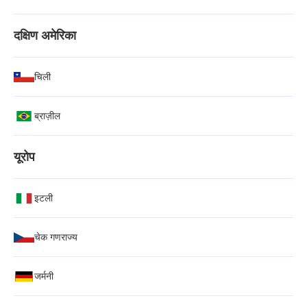
दक्षिण अमेरिका
चिली
ब्राज़ील
यूरोप
इटली
चेक गणराज्य
जर्मनी