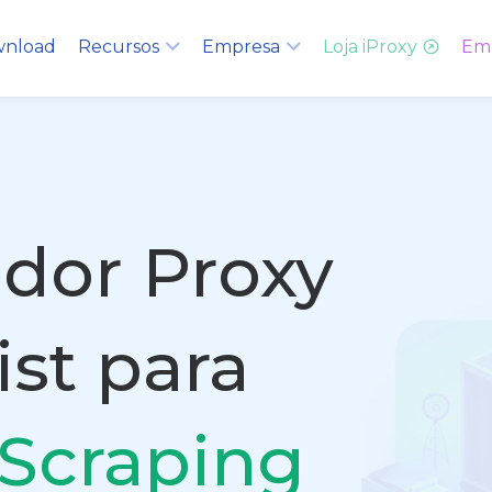
nload
Recursos
Empresa
Loja iProxy
Em
dor Proxy
ist para
 Scraping