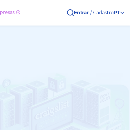
presas
Entrar
/
Cadastro
PT