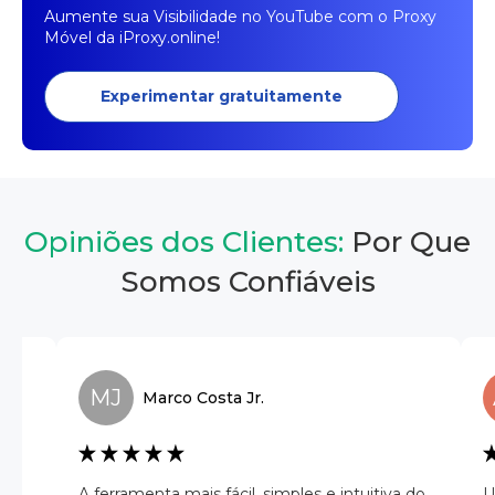
Aumente sua Visibilidade no YouTube com o Proxy
Móvel da iProxy.online!
Experimentar gratuitamente
Opiniões dos Clientes:
Por Que
Somos Confiáveis
MJ
Marco
Costa Jr.
A ferramenta mais fácil, simples e intuitiva do
U