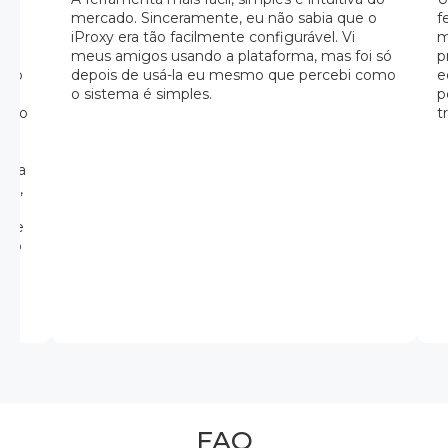
u
mercado. Sinceramente, eu não sabia que o
f
iProxy era tão facilmente configurável. Vi
m
d
meus amigos usando a plataforma, mas foi só
p
Isso
depois de usá-la eu mesmo que percebi como
e
 de
o sistema é simples.
p
e do
t
s de
er a
ral,
 que
smo
FAQ