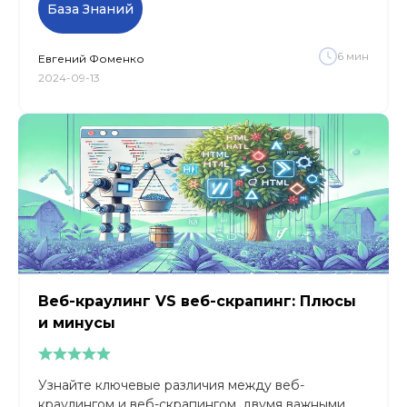
База Знаний
6
мин
Евгений
Фоменко
2024-09-13
Веб-краулинг VS веб-скрапинг: Плюсы
и минусы
Узнайте ключевые различия между веб-
краулингом и веб-скрапингом, двумя важными