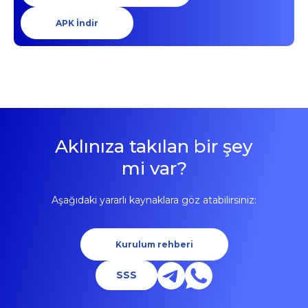
APK İndir
Aklınıza takılan bir şey
mi var?
Aşağıdaki yararlı kaynaklara göz atabilirsiniz:
Kurulum rehberi
SSS