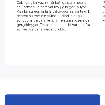
Çok ilginç bir yazılım. Şirket, geliştirilmesine
P
nlar
çok zaman ve para yatırmış gibi görünüyor.
a
kri
Kısa bir süredir onlarla çalışıyorum ama teknik
y
destek hizmetinin yüksek kaliteli olduğu
k
sonucuna vardım. İletişim Telegram üzerinden
k
gerçekleşiyor. Teknik destek ekibi hatta hafta
b
sonları bile bana yardımcı oldu.