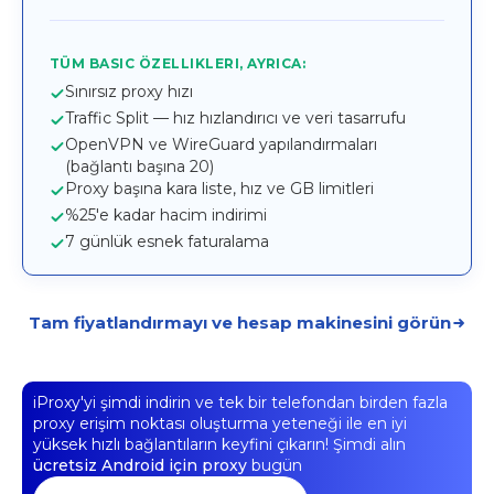
TÜM BASIC ÖZELLIKLERI, AYRICA:
Sınırsız proxy hızı
Traffic Split — hız hızlandırıcı ve veri tasarrufu
OpenVPN ve WireGuard yapılandırmaları
(bağlantı başına 20)
Proxy başına kara liste, hız ve GB limitleri
%25'e kadar hacim indirimi
7 günlük esnek faturalama
Tam fiyatlandırmayı ve hesap makinesini görün
iProxy'yi şimdi indirin ve tek bir telefondan birden fazla
proxy erişim noktası oluşturma yeteneği ile en iyi
yüksek hızlı bağlantıların keyfini çıkarın! Şimdi alın
ücretsiz Android için proxy
bugün