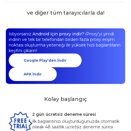
ve diğer tüm tarayıcılarla da!
İstiyorsanız
Android için proxy indir?
iProxy'yi şimdi
indirin ve tek bir telefondan birden fazla proxy erişim
noktası oluşturma yeteneği ile yüksek hızlı bağlantıların
keyfini çıkarın!
Google Play'den İndir
APK İndir
Kolay başlangıç
2 gün ücretsiz deneme süresi
İlk bağlantınızı oluşturduğunuzda otomatik
olarak 48 saatlik ücretsiz deneme süresi