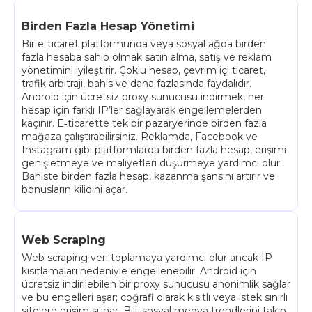
Birden Fazla Hesap Yönetimi
Bir e‑ticaret platformunda veya sosyal ağda birden
fazla hesaba sahip olmak satın alma, satış ve reklam
yönetimini iyileştirir. Çoklu hesap, çevrim içi ticaret,
trafik arbitrajı, bahis ve daha fazlasında faydalıdır.
Android için ücretsiz proxy sunucusu indirmek, her
hesap için farklı IP’ler sağlayarak engellemelerden
kaçınır. E‑ticarette tek bir pazaryerinde birden fazla
mağaza çalıştırabilirsiniz. Reklamda, Facebook ve
Instagram gibi platformlarda birden fazla hesap, erişimi
genişletmeye ve maliyetleri düşürmeye yardımcı olur.
Bahiste birden fazla hesap, kazanma şansını artırır ve
bonusların kilidini açar.
Web Scraping
Web scraping veri toplamaya yardımcı olur ancak IP
kısıtlamaları nedeniyle engellenebilir. Android için
ücretsiz indirilebilen bir proxy sunucusu anonimlik sağlar
ve bu engelleri aşar; coğrafi olarak kısıtlı veya istek sınırlı
sitelere erişim sunar. Bu, sosyal medya trendlerini takip