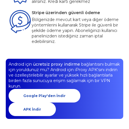
alırsınız. Kredi kartı gerekmez
Stripe üzerinden güvenli ödeme
Bölgenizde mevcut kart veya diğer ödeme
yöntemlerini kullanarak Stripe ile güvenli bir
şekilde ödeme yapın. Aboneliğinizi kullanıcı
panelinizden istediğiniz zaman iptal
edebilirsiniz.
Android için
ücretsiz proxy indirme
bağlantısını bulmak
için yoruldunuz mu? Android için iProxy APK'sını indirin
ve özelleştirilebilir ayarlar ve yüksek hızlı bağlantılarla
birden fazla sunucuya erişim sağlamak için bir VPN
kurun.
Google Play'den İndir
APK İndir