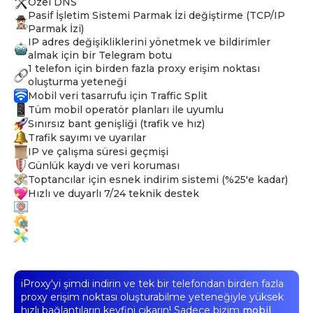
Özel DNS
Pasif İşletim Sistemi Parmak İzi değiştirme (TCP/IP
Parmak İzi)
IP adres değişikliklerini yönetmek ve bildirimler
almak için bir Telegram botu
1 telefon için birden fazla proxy erişim noktası
oluşturma yeteneği
Mobil veri tasarrufu için Traffic Split
Tüm mobil operatör planları ile uyumlu
Sınırsız bant genişliği (trafik ve hız)
Trafik sayımı ve uyarılar
IP ve çalışma süresi geçmişi
Günlük kaydı ve veri koruması
Toptancılar için esnek indirim sistemi (%25'e kadar)
Hızlı ve duyarlı 7/24 teknik destek
iProxy'yi şimdi indirin ve tek bir telefondan birden fazla
proxy erişim noktası oluşturabilme yeteneğiyle yüksek
hızlı bağlantıların keyfini çıkarın! Sadece bizim
mobil