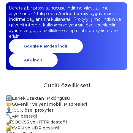
Ücretsiz bir proxy sunucusu indirme kılavuzu mu
arıyorsunuz? Takip edin
Android proxy uygulaması
indirme
bağlantısını kullanarak iProxy’yi şimdi indirin ve
güvenli internet kullanımının yanı sıra özelleştirilebilir
ayarlar ve güçlü özelliklere sahip mobil proxy listesine
erişin.
Google Play'den İndir
APK İndir
Güçlü özellik seti
Esnek uzaktan IP döngüsü
Güvenilir ve yeni mobil IP adresleri
100% özel proxy'ler
API desteği
SOCKS5 ve HTTP desteği
oVPN ve UDP desteği