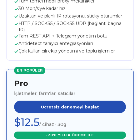
Tüm temel mobil proxy mekanikleri
30 Mbit/s'ye kadar hız
Uzaktan ve planlı IP rotasyonu, sticky oturumlar
HTTP / SOCKS5 / SOCKS5 UDP (bağlantı başına
10)
Tam REST API + Telegram yönetim botu
Antidetect tarayıcı entegrasyonları
Çok kullanıcılı ekip yönetimi ve toplu işlemler
EN POPÜLER
Pro
İşletmeler, farm'lar, satıcılar
Ücretsiz denemeyi başlat
$12.5
/ cihaz · 30g
-20% YILLIK ÖDEME ILE