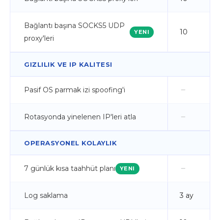
Bağlantı başına SOCKS5 UDP
10
YENI
proxy'leri
GIZLILIK VE IP KALITESI
Pasif OS parmak izi spoofing'i
Rotasyonda yinelenen IP'leri atla
OPERASYONEL KOLAYLIK
7 günlük kısa taahhüt planı
YENI
Log saklama
3 ay