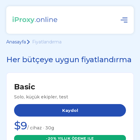
Anasayfa
Fiyatlandırma
Her bütçeye uygun fiyatlandırma
Basic
Solo, küçük ekipler, test
Kaydol
$9
/ cihaz · 30g
-20% YILLIK ÖDEME ILE