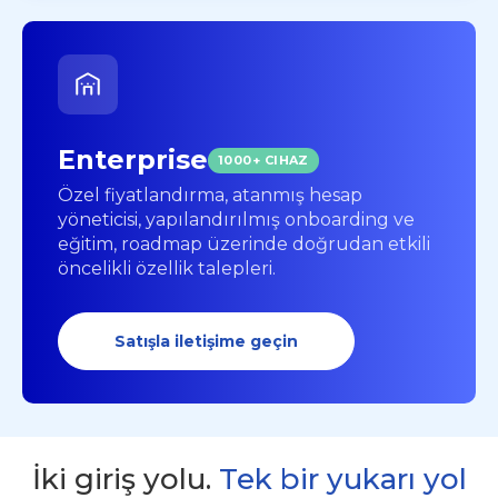
Enterprise
1000+ CIHAZ
Özel fiyatlandırma, atanmış hesap
yöneticisi, yapılandırılmış onboarding ve
eğitim, roadmap üzerinde doğrudan etkili
öncelikli özellik talepleri.
Satışla iletişime geçin
İki giriş yolu.
Tek bir yukarı yol