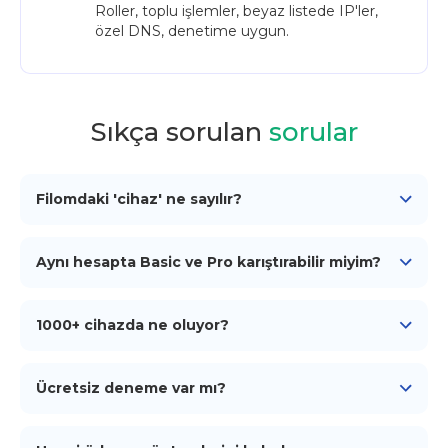
Roller, toplu işlemler, beyaz listede IP'ler,
özel DNS, denetime uygun.
Sıkça sorulan
sorular
Filomdaki 'cihaz' ne sayılır?
iProxy ajanını çalıştıran her fiziksel telefon bir cihazdır.
SIM'i istediğiniz zaman değiştirebilirsiniz — slot aynı
kalır.
Aynı hesapta Basic ve Pro karıştırabilir miyim?
Evet. Planlar cihaz başına atanır. Test cihazlarını
Basic'te, üretim cihazlarını Pro'da aynı panelden
tutabilirsiniz.
1000+ cihazda ne oluyor?
Özel Enterprise teklifine geçiyorsunuz — atanmış
hesap yöneticisi, onboarding desteği ve roadmap'e
doğrudan katkı.
Ücretsiz deneme var mı?
Pro, 48 saatlik ücretsiz deneme ile başlar — kart
gerekmez. Basic ilk günden ücretlidir — zaten giriş
seviyesi fiyatla.