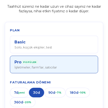
Taahhüt süreniz ne kadar uzun ve cihaz sayınız ne kadar
fazlaysa, nihai etkin fiyatınız o kadar düşer.
PLAN
Basic
Solo, küçük ekipler, test
Pro
POPÜLER
İşletmeler, farm'lar, satıcılar
FATURALAMA DÖNEMI
7d
30d
90d
180d
yeni
−
7
%
−
10
%
360d
−
20
%