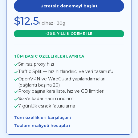
Ücretsiz denemeyi başlat
$12.5
/ cihaz · 30g
-20% YILLIK ÖDEME ILE
TÜM BASIC ÖZELLIKLERI, AYRICA:
Sınırsız proxy hızı
Traffic Split — hız hızlandırıcı ve veri tasarrufu
OpenVPN ve WireGuard yapılandırmaları
(bağlantı başına 20)
Proxy başına kara liste, hız ve GB limitleri
%25'e kadar hacim indirimi
7 günlük esnek faturalama
↓
Tüm özellikleri karşılaştır
↓
Toplam maliyeti hesapla