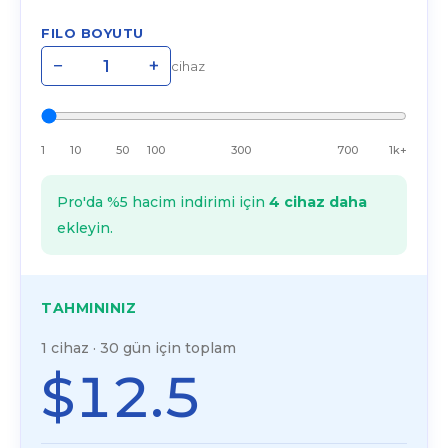
FILO BOYUTU
−
+
cihaz
1
10
50
100
300
700
1k+
Pro'da %5 hacim indirimi için
4 cihaz daha
ekleyin.
TAHMININIZ
1 cihaz · 30 gün için toplam
$12.5