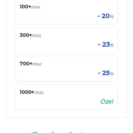
100
+
cihaz
-
20
%
300
+
cihaz
-
23
%
700
+
cihaz
-
25
%
1000
+
cihaz
Özel