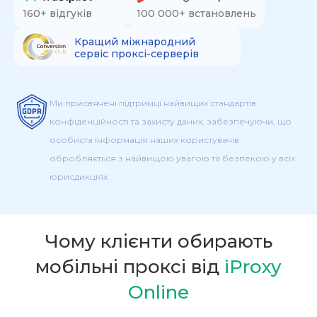
160+ відгуків
100 000+ встановлень
Кращий міжнародний
сервіс проксі-серверів
Ми присвячені підтримці найвищих стандартів
конфіденційності та захисту даних, забезпечуючи, що
особиста інформація наших користувачів
обробляється з найвищою увагою та безпекою у всіх
юрисдикціях
Чому клієнти обирають
мобільні проксі від
iProxy
Online