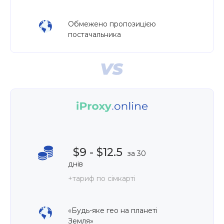
Обмежено пропозицією
постачальника
$9 - $12.5
за 30
днів
+тариф по сімкарті
«Будь-яке гео на планеті
Земля»