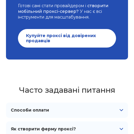
Готові самі стати провайдером і
створити
мобільний проксі-сервер?
У нас є всі
інструменти для масштабування.
Купуйте проксі від довірених
продавців
Часто задавані питання
Способи оплати
Ми підтримуємо всі основні способи оплати,
включаючи картки Visa, Mastercard, American
Як створити ферму проксі?
Express, Discover, JCB, UnionPay та Diners Club, а