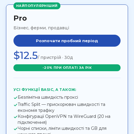
НАЙПОПУЛЯРНІШИЙ
Pro
Бізнес, ферми, продавці
Розпочати пробний період
$12.5
/ пристрій · 30д
-20% ПРИ ОПЛАТІ ЗА РІК
УСІ ФУНКЦІЇ BASIC, А ТАКОЖ:
Безлімітна швидкість проксі
Traffic Split — прискорювач швидкості та
економія трафіку
Конфігурації OpenVPN та WireGuard (20 на
підключення)
Чорні списки, ліміти швидкості та GB для