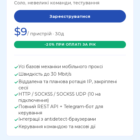
Соло, невеликі команди, тестування
Зареєструватися
$9
/ пристрій · 30д
-20% ПРИ ОПЛАТІ ЗА РІК
Усі базові механіки мобільного проксі
Швидкість до 30 Mbit/s
Віддалена та планова ротація IP, закріплені
сесії
HTTP / SOCKS5 / SOCKS5 UDP (10 на
підключення)
Повний REST API + Telegram-бот для
керування
Інтеграції з antidetect-браузерами
Керування командою та масові дії