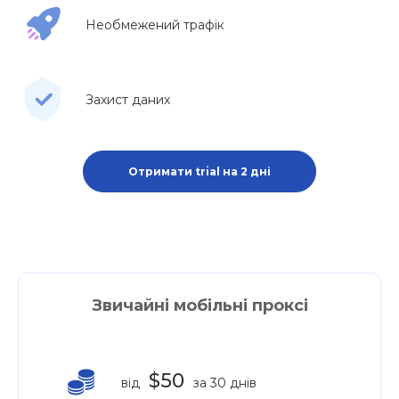
Необмежений трафік
Захист даних
Отримати trial на 2 дні
Звичайні мобільні проксі
$50
від
за 30 днів