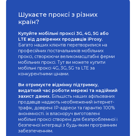
Шукаєте проксі з різних
країн?
Купуйте мобільні проксі 3G, 4G, 5G або
LTE від довірених продавців iProxy.
Багато наших клієнтів перетворилися на
професійних постачальників мобільних
проксі, створюючи великомасштабні ферми
мобільних проксі. Тут ви можете купити
мобільні проксі 4G, 3G, 5G та LTE за
конкурентними цінами.
Ви отримуєте відмінну підтримку,
видатний час роботи мережі та надійний
захист даних.
Більшість наших афільованих
продавців надають необмежений інтернет-
трафік, довірені IP-адреси та гарантію 100%
анонімності. їх власноруч виготовлені
мобільні проксі створені для безпроблемної і
безпечної інтеграції з будь-яким програмним
забезпеченням.