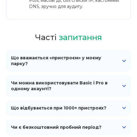
Ролі, масові дії, білі списки IP, кастомний
DNS, зручно для аудиту.
Часті
запитання
Що вважається «пристроєм» у моєму
парку?
Кожен фізичний телефон з агентом iProxy — це
один пристрій. SIM можна змінювати в будь-який
момент, слот залишається тим самим.
Чи можна використовувати Basic і Pro в
одному акаунті?
Так. Тариф призначається на пристрій. Тестові
пристрої можна тримати на Basic, а бойові — на
Pro, з однієї панелі.
Що відбувається при 1000+ пристроях?
Ви переходите на індивідуальну пропозицію
Enterprise — виділений акаунт-менеджер,
підтримка при онбордингу та прямий вплив на
Чи є безкоштовний пробний період?
розвиток продукту.
У Pro є безкоштовний пробний період 48 годин —