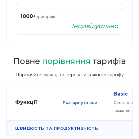
1000
+
пристроїв
Індивідуально
Повне
порівняння
тарифів
Порівняйте функції та переваги кожного тарифу
Basic
Функції
Розгорнути все
Соло, невел
команди, те
ШВИДКІСТЬ ТА ПРОДУКТИВНІСТЬ