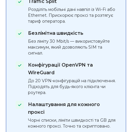
Traffic Split
Розділіть мобільні дані навпіл із Wi-Fi або
Ethernet. Прискорює проксі та розтягує
тариф оператора.
Безлімітна швидкість
Без ліміту 30 Mbit/s — використовуйте
максимум, який дозволяють SIM та
сигнал.
Конфігурації OpenVPN та
WireGuard
До 20 VPN-конфігурацій на підключення.
Підходять для будь-якого клієнта чи
роутера.
Налаштування для кожного
проксі
Чорні списки, ліміти швидкості та GB для
кожного проксі. Точно та скриптовано.