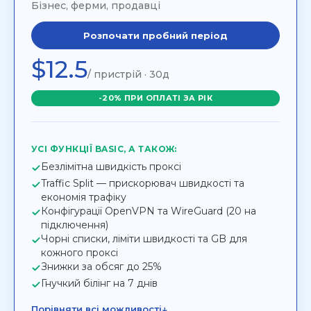
Бізнес, ферми, продавці
Розпочати пробний період
$12.5
/ пристрій · 30д
-20% ПРИ ОПЛАТІ ЗА РІК
УСІ ФУНКЦІЇ BASIC, А ТАКОЖ:
Безлімітна швидкість проксі
Traffic Split — прискорювач швидкості та
економія трафіку
Конфігурації OpenVPN та WireGuard (20 на
підключення)
Чорні списки, ліміти швидкості та GB для
кожного проксі
Знижки за обсяг до 25%
Гнучкий білінг на 7 днів
↓
Порівняти всі можливості