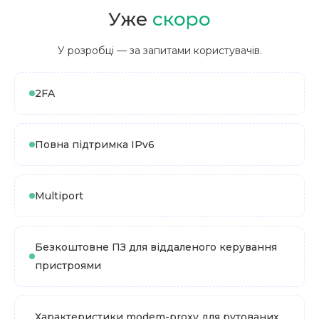
Уже
скоро
У розробці — за запитами користувачів.
2FA
Повна підтримка IPv6
Multiport
Безкоштовне ПЗ для віддаленого керування
пристроями
Характеристики modem-proxy для рутованих