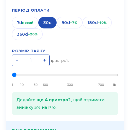
ПЕРІОД ОПЛАТИ
7d
30d
90d
180d
новий
−
7
%
−
10
%
360d
−
20
%
РОЗМІР ПАРКУ
−
+
пристроїв
1
10
50
100
300
700
1k+
Додайте
ще 4 пристрої
, щоб отримати
знижку 5% на Pro.