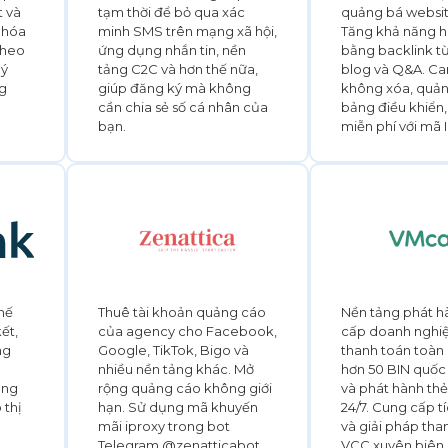
t và
tạm thời để bỏ qua xác
quảng bá websit
 hóa
minh SMS trên mạng xã hội,
Tăng khả năng hi
theo
ứng dụng nhắn tin, nền
bằng backlink từ
lý
tảng C2C và hơn thế nữa,
blog và Q&A. Ca
ng
giúp đăng ký mà không
không xóa, quản
cần chia sẻ số cá nhân của
bảng điều khiển
bạn.
miễn phí với mã
thế
Thuê tài khoản quảng cáo
Nền tảng phát h
kết,
của agency cho Facebook,
cấp doanh nghi
ng
Google, TikTok, Bigo và
thanh toán toàn 
nhiều nền tảng khác. Mở
hơn 50 BIN quốc 
àng
rộng quảng cáo không giới
và phát hành thẻ 
 thị
hạn. Sử dụng mã khuyến
24/7. Cung cấp t
mãi iproxy trong bot
và giải pháp tha
Telegram @zenatticabot
VCC xuyên biên g