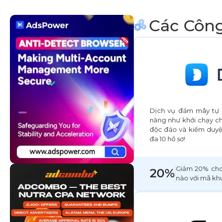
Các Công
Dịch vụ đám mây tự 
năng như khởi chạy ch
độc đáo và kiểm duyệt
đa 10 hồ sơ!
Giảm 20% cho 
20%
nào với mã kh