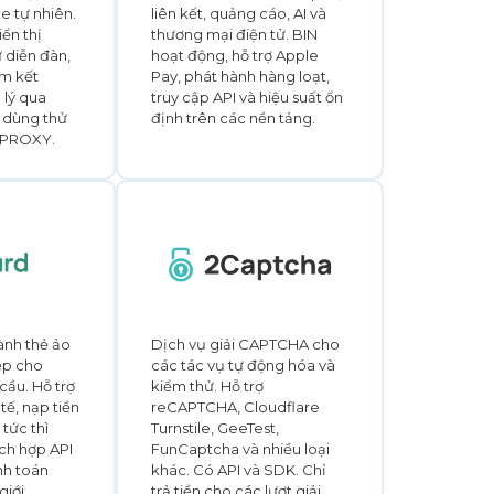
e tự nhiên.
liên kết, quảng cáo, AI và
ển thị
thương mại điện tử. BIN
 diễn đàn,
hoạt động, hỗ trợ Apple
m kết
Pay, phát hành hàng loạt,
 lý qua
truy cập API và hiệu suất ổn
, dùng thử
định trên các nền tảng.
 IPROXY.
ành thẻ ảo
Dịch vụ giải CAPTCHA cho
ệp cho
các tác vụ tự động hóa và
cầu. Hỗ trợ
kiểm thử. Hỗ trợ
tế, nạp tiền
reCAPTCHA, Cloudflare
tức thì
Turnstile, GeeTest,
ích hợp API
FunCaptcha và nhiều loại
nh toán
khác. Có API và SDK. Chỉ
iới.
trả tiền cho các lượt giải