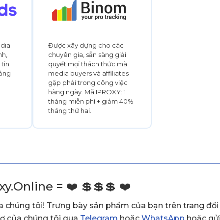
edia
Được xây dựng cho các
nh,
chuyên gia, sẵn sàng giải
tin
quyết mọi thách thức mà
tảng
media buyers và affiliates
gặp phải trong công việc
hàng ngày. Mã IPROXY: 1
tháng miễn phí + giảm 40%
tháng thứ hai.
.Online = ❤️ 💲💲💲 ❤️
 chúng tôi! Trưng bày sản phẩm của bạn trên trang đối 
trợ của chúng tôi qua
Telegram
hoặc
WhatsApp
hoặc gửi