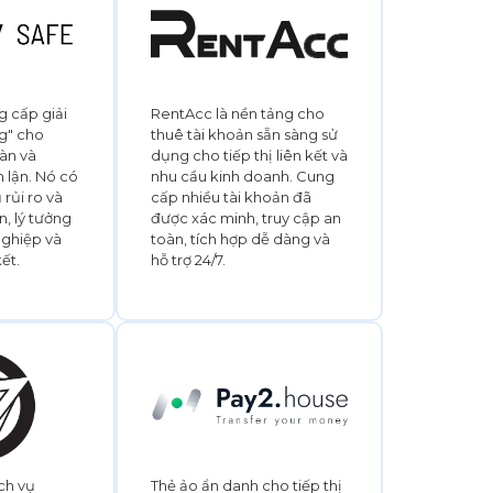
 cấp giải
RentAcc là nền tảng cho
g" cho
thuê tài khoản sẵn sàng sử
àn và
dụng cho tiếp thị liên kết và
 lận. Nó có
nhu cầu kinh doanh. Cung
rủi ro và
cấp nhiều tài khoản đã
n, lý tưởng
được xác minh, truy cập an
ghiệp và
toàn, tích hợp dễ dàng và
kết.
hỗ trợ 24/7.
ch vụ
Thẻ ảo ẩn danh cho tiếp thị