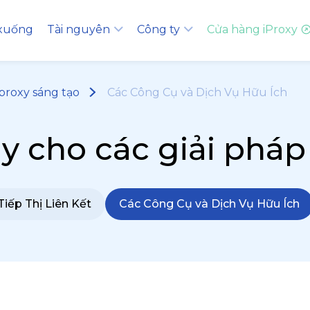
 xuống
Tài nguyên
Công ty
Cửa hàng iProxy
 proxy sáng tạo
Các Công Cụ và Dịch Vụ Hữu Ích
ậy cho các giải pháp
iếp Thị Liên Kết
Các Công Cụ và Dịch Vụ Hữu Ích