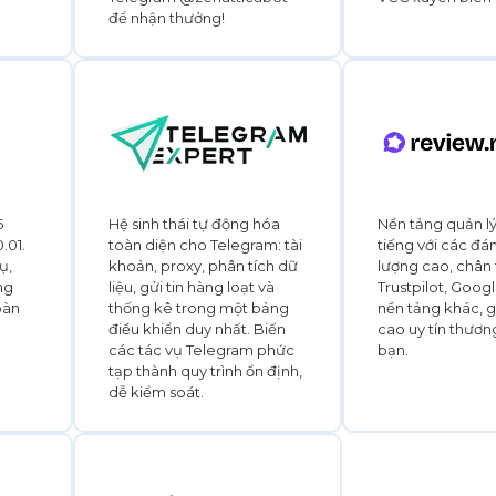
để nhận thưởng!
5
Hệ sinh thái tự động hóa
Nền tảng quản l
.01.
toàn diện cho Telegram: tài
tiếng với các đá
ụ,
khoản, proxy, phân tích dữ
lượng cao, chân
ng
liệu, gửi tin hàng loạt và
Trustpilot, Goog
oàn
thống kê trong một bảng
nền tảng khác, 
điều khiển duy nhất. Biến
cao uy tín thươn
các tác vụ Telegram phức
bạn.
tạp thành quy trình ổn định,
dễ kiểm soát.