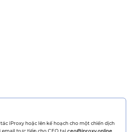
tác iProxy hoặc lên kế hoạch cho một chiến dịch
 email trực tiếp cho CEO tại
ceo@iproxy.online