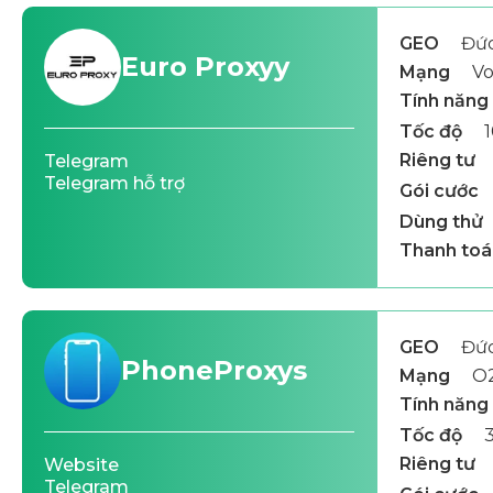
GEO
Đứ
Euro Proxyy
Mạng
Vo
Tính năng
Tốc độ
Riêng tư
Telegram
Telegram hỗ trợ
Gói cước
Dùng thử
Thanh toá
GEO
Đứ
PhoneProxys
Mạng
O2
Tính năng
Tốc độ
Riêng tư
Website
Telegram