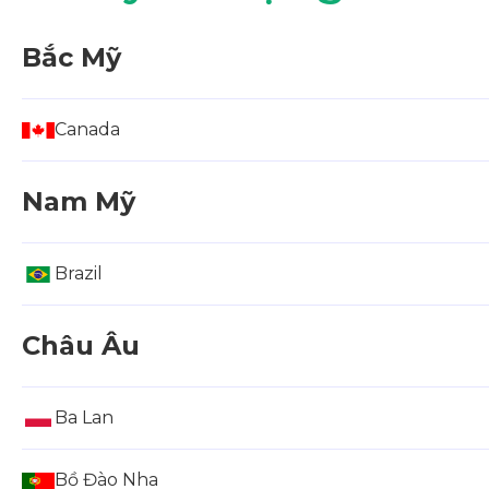
Bắc Mỹ
Canada
Nam Mỹ
Brazil
Châu Âu
Ba Lan
Bồ Đào Nha