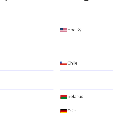
Hoa Kỳ
Chile
Belarus
Đức