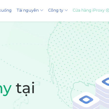
 xuống
Tài nguyên
Công ty
Cửa hàng iProxy
ny
tại