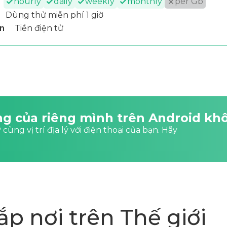
hourly
daily
weekly
monthly
per Gb
Dùng thử miễn phí 1 giờ
n
Tiền điện tử
ng của riêng mình trên Android kh
cùng vị trí địa lý với điện thoại của bạn. Hãy
ắp nơi trên Thế giới