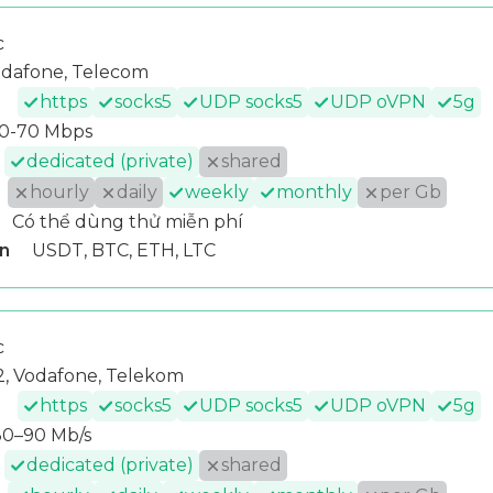
c
dafone, Telecom
https
socks5
UDP socks5
UDP oVPN
5g
10-70 Mbps
dedicated (private)
shared
hourly
daily
weekly
monthly
per Gb
Có thể dùng thử miễn phí
n
USDT, BTC, ETH, LTC
c
, Vodafone, Telekom
https
socks5
UDP socks5
UDP oVPN
5g
30–90 Mb/s
dedicated (private)
shared