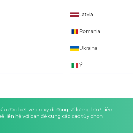
Latvia
Romania
Ukraina
Ý
u đặc biệt về proxy di động số lượng lớn? Liên
 sẽ liên hệ với bạn để cung cấp các tùy chọn