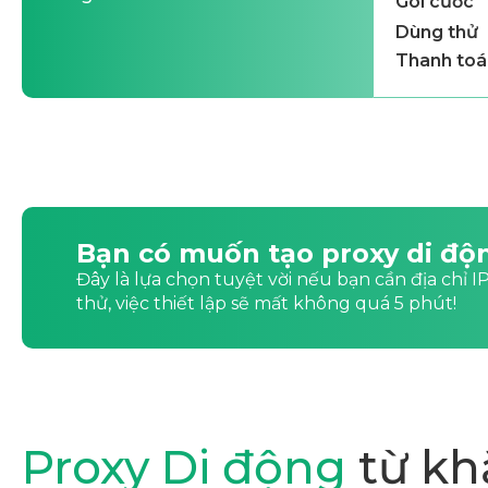
Gói cước
Dùng thử
Thanh toá
Bạn có muốn tạo proxy di độ
Đây là lựa chọn tuyệt vời nếu bạn cần địa chỉ IP 
thử, việc thiết lập sẽ mất không quá 5 phút!
Proxy Di động
từ kh