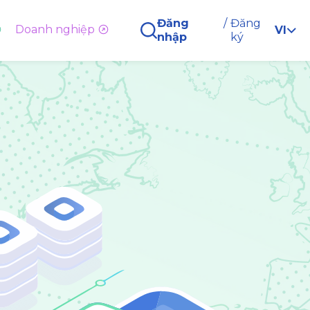
Đăng
/
Đăng
Doanh nghiệp
VI
nhập
ký