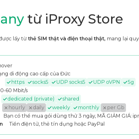
many
từ iProxy Store
được lấy từ
thẻ SIM thật và điện thoại thật,
mang lại quy
nover
ng di động cao cấp của Đức
https
socks5
UDP socks5
UDP oVPN
5g
50-60 Mbit/s
dedicated (private)
shared
hourly
daily
weekly
monthly
per Gb
Bạn có thể mua gói dùng thử 3 ngày, MÃ GIẢM GIÁ: ipr
n
Tiền điện tử, thẻ tín dụng hoặc PayPal