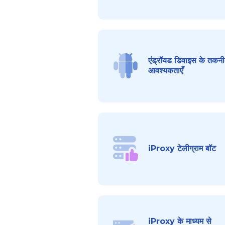
एंड्रॉयड डिवाइस के तकन
आवश्यकताएँ
iProxy टेलीग्राम बॉट
iProxy के माध्यम से