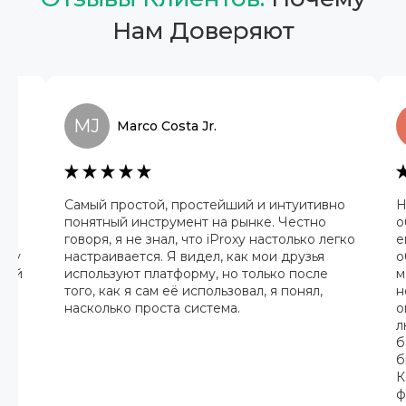
Нам Доверяют
MJ
Marco
Costa Jr.
Самый простой, простейший и интуитивно
Н
ру.
понятный инструмент на рынке. Честно
о
нь
говоря, я не знал, что iProxy настолько легко
е
нду
настраивается. Я видел, как мои друзья
о
деей
используют платформу, но только после
м
того, как я сам её использовал, я понял,
н
насколько проста система.
о
л
б
б
К
ф