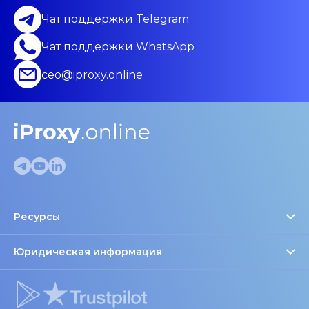
Чат поддержки Telegram
Чат поддержки WhatsApp
ceo@iproxy.online
Ресурсы
Проверка прокси
FAQ
Юридическая информация
Доверие и право
Блог
Настройки файлов cookie
Партнеры и скидки
Рекомендуемые устройства