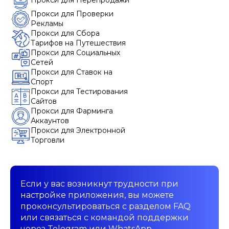
Прокси для Перепродажи
Прокси для Проверки
Рекламы
Прокси для Сбора
Тарифов на Путешествия
Прокси для Социальных
Сетей
Прокси для Ставок на
Спорт
Прокси для Тестирования
Сайтов
Прокси для Фарминга
Аккаунтов
Прокси для Электронной
Торговли
Если у вас возникнут трудности при
настройке приложения, вы можете
проконсультироваться с разделом FAQ
или связаться с командой поддержки
через Telegram или WhatsApp.