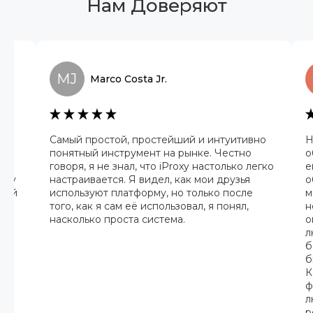
Нам Доверяют
MJ
Marco
Costa Jr.
Самый простой, простейший и интуитивно
Н
ру.
понятный инструмент на рынке. Честно
о
нь
говоря, я не знал, что iProxy настолько легко
е
нду
настраивается. Я видел, как мои друзья
о
деей
используют платформу, но только после
м
того, как я сам её использовал, я понял,
н
насколько проста система.
о
л
б
б
К
ф
л
р