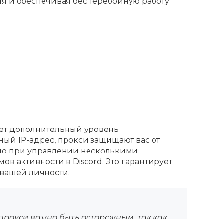
ия и обеспечивая бесперебойную работу
ет дополнительный уровень
ый IP-адрес, прокси защищают вас от
нно при управлении несколькими
в активности в Discord. Это гарантирует
 вашей личности.
рокси важно быть осторожным, так как