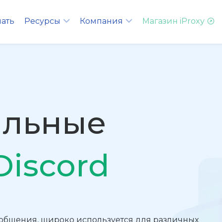
чать
Ресурсы
Компания
Магазин iProxy
ильные
Discord
я общения, широко используется для различных