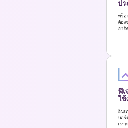
ประ
พร็อ
ต้อง
ฮาร์
ฟีเ
ใช้
อินเ
บอร์
เราพร