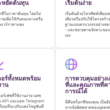
หยัดต้นทุน
เริ่มต้นง่าย
กซีในราคาต้นทุน โดยไม่
เริ่มต้นด้วยโทรศัพท์เพียงเค
จ่ายเพิ่มให้กับคนกลางหรือ
เดียวหรือปรับใช้โครงสร้าง
ดแวร์ราคาแพง
ฐานแบบครบวงจรอย่างสมบ
- และขยายตามจังหวะของ
เอง
จอร์ทั้งหมดพร้อม
การควบคุมอย่างเ
งาน
ที่และคุณภาพที่ค
การณ์ได้
ทอร์เฟซที่ใช้งานง่าย แดช
ด API และบอท Telegram
นี่คือพร็อกซีของคุณ เป็นอ
้อมที่จะปรับแต่งโซลูชันที่
จากข้อผิดพลาดของบุคคลที