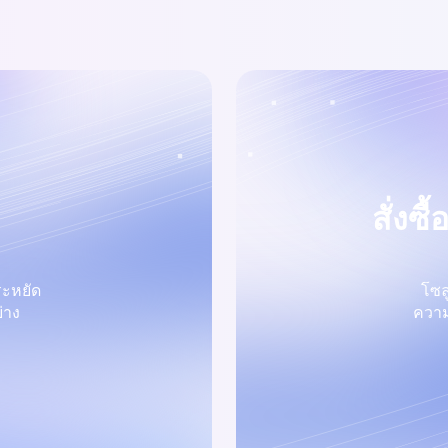
สั่งซ
ระหยัด
โซล
่าง
ความ