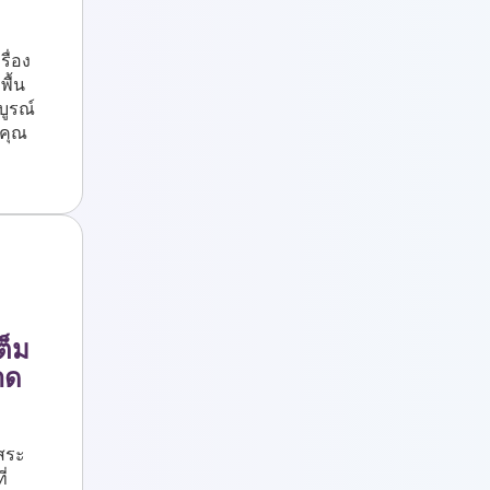
รื่อง
พื้น
ูรณ์
คุณ
ต็ม
าด
ิสระ
่