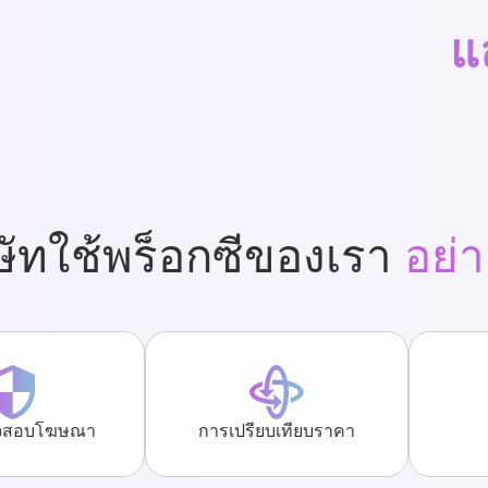
แ
ษัทใช้พร็อกซีของเรา
อย่
จสอบโฆษณา
การเปรียบเทียบราคา