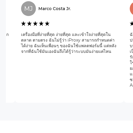
MJ
Marco
Costa Jr.
ับโลก
เครื่องมือที่ง่ายที่สุด ง่ายที่สุด และเข้าใจง่ายที่สุดใน
ฉ
ใน
ตลาด ตามตรง ฉันไม่รู้ว่า iProxy สามารถกำหนดค่า
ป
ับ
ได้ง่าย ฉันเห็นเพื่อนๆ ของฉันใช้แพลตฟอร์มนี้ แต่หลัง
บ
จากที่ฉันใช้มันเองฉันถึงได้รู้ว่าระบบมันง่ายแค่ไหน
เ
ร
ใ
ย
แ
ซ
A