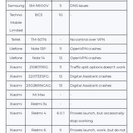
Samsung
SM-N900V
5
DNS issues
Techno
BC3
10
-
Mobile
Limited
TeXet
TM-5076
-
No control over VPN
Ulefone
Note 13P
11
OpenVPN crashes
Ulefone
Note 14
12
OpenVPN crashes
Xiaomi
21081111RG
11
Traffic split options doesn't work
Xiaomi
220733SFG
12
Digital Assistant crashes
Xiaomi
23028RNCAG
13
Digital Assistant crashes
Xiaomi
Mi Max
-
-
Xiaomi
Redmi 3s
-
-
Xiaomi
Redmi 4
6.0.1
Proxies launch, but occasionally
stop working
Xiaomi
Redmi 6
9
Proxies launch, work, but do not