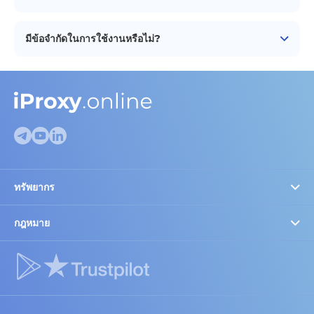
ที่เหมาะสมที่สุดสำหรับคุณ
คุณสามารถสร้างการเข้าถึงโปรกซี่ได้สูงสุด 15 รายการสำหรับ
1 อุปกรณ์ อย่างไรก็ตามสำหรับการดำเนินการพร้อมกันเช่น
มีข้อจำกัดในการใช้งานหรือไม่?
เช่น 5 ไอพีที่ไม่ซ้ำกันสำหรับ 5 โปรไฟล์ คุณจะต้องใช้ 5
โทรศัพท์ 5 บัตร SIM และ 5 สมาชิก iProxy
ไม่มีข้อจำกัดในการใช้งานใน iProxy Online ความเร็วของพร็
อกซีจะแตกต่างกันไปตาม
แผน
ที่คุณเลือก แต่ทุกแผนเสนอ
ปริมาณการรับส่งข้อมูลไม่จำกัด (สำคัญสำหรับวิดีโอ) และการ
หมุนเวียน IP
ทรัพยากร
ตรวจสอบพร็อกซี
FAQ
กฎหมาย
การตั้งค่าคุกกี้
บล็อก
ความเชื่อมั่นและกฎหมาย
พันธมิตรและส่วนลด
อุปกรณ์แนะนำ