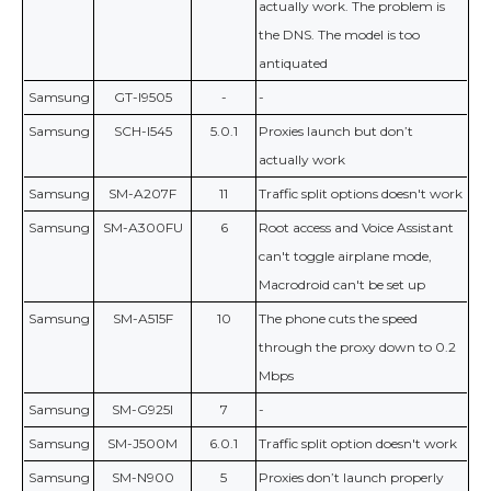
actually work. The problem is
the DNS. The model is too
antiquated
Samsung
GT-I9505
-
-
Samsung
SCH-I545
5.0.1
Proxies launch but don’t
actually work
Samsung
SM-A207F
11
Traffic split options doesn't work
Samsung
SM-A300FU
6
Root access and Voice Assistant
can't toggle airplane mode,
Macrodroid can't be set up
Samsung
SM-A515F
10
The phone cuts the speed
through the proxy down to 0.2
Mbps
Samsung
SM-G925I
7
-
Samsung
SM-J500M
6.0.1
Traffic split option doesn't work
Samsung
SM-N900
5
Proxies don’t launch properly