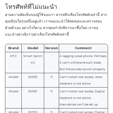
โทรศัพท์ที่ไม่แนะนำ
ตามความคิดเห็นของผู้ใช้ของเรา ควรหลีกเลี่ยงโทรศัพท์เหล่านี้ หาก
คุณมีรุ่นใดรุ่นหนึ่งอยู่แล้ว เราขอแนะนำให้ทดสอบและตรวจสอบ
ด้วยตัวเอง อย่างไรก็ตาม หากคุณกำลังพิจารณาซื้อใหม่ เราขอ
แนะนำอย่างยิ่งว่าอย่าเลือกโทรศัพท์เหล่านี้
Brand
Model
Version
Comment
МТС
Smart Sprint
-
A lagging weak phone. Perhaps,
4G
it can’t withstand such loads.
But the proxies launch properly
Alcatel
5033E
11
Can't install root access, Voice
Assistant is not active
Alcatel
5033F
11
Can't install root access, Digital
Assistant is not active,
Macrodroid can't be set up
Alcatel
5033Y
11
Can't install root access, Digital