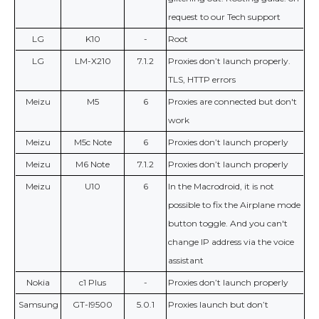
request to our Tech support
LG
K10
-
Root
LG
LM-X210
7.1.2
Proxies don’t launch properly.
TLS, HTTP errors
Meizu
M5
6
Proxies are connected but don't
work
Meizu
M5c Note
6
Proxies don’t launch properly
Meizu
M6 Note
7.1.2
Proxies don’t launch properly
Meizu
U10
6
In the Macrodroid, it is not
possible to fix the Airplane mode
button toggle. And you can't
change IP address via the voice
assistant
Nokia
c1 Plus
-
Proxies don’t launch properly
Samsung
GT-I9500
5.0.1
Proxies launch but don’t