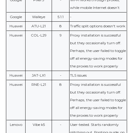
while mobile Internet doesn’t
Google
Walleye
5.1.1
-
Huawei
ATU-L21
8
Traffic split options doesn't work
Huawei
COL-L29
9
Proxy installation is successful
but they occasionally turn off.
Perhaps, the user failed to toggle
off all energy-saving modes for
the proxies to work properly
Huawei
JAT-LX1
-
TLS issues
Huawei
RNE-L21
8
Proxy installation is successful
but they occasionally turn off.
Perhaps, the user failed to toggle
off all energy-saving modes for
the proxies to work properly
Lenovo
Vibe k5
-
User-tested. Starts randomly
glitching out. Rooting guide: on