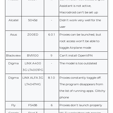
Assistant is not active,
Macrodroid can't be set up
Alcatel
5045d
-
Didn’t work very well for the
user
Asus
Z00ED
6.0.1
Proxies can be launched, but
root access won't be able to
toggle Airplane mode
Blackview
BV9100
9
Can't install OpenVPN
Digma
LINX A400
-
The model is too outdated
3G LT4001PG
Digma
LINX ALFA 3G
8.1.0
Proxies constantly toggle off.
LT4047MG
The program disappears from
the list of running apps. Glitchy
phone
Fly
FS458
6
Proxies don’t launch properly
Google
Pixel 3
-
Wi-Fi works through proxies,