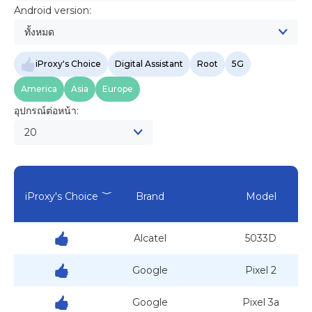
Android version:
ทั้งหมด
iProxy's Choice
Digital Assistant
Root
5G
America
Asia
Europe
อุปกรณ์ต่อหน้า:
20
iProxy's Choice
Brand
Model
Alcatel
5033D
Google
Pixel 2
Google
Pixel 3a