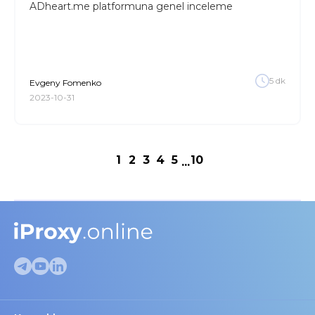
ADheart.me platformuna genel inceleme
5
dk
Evgeny
Fomenko
2023-10-31
1
2
3
4
5
10
...