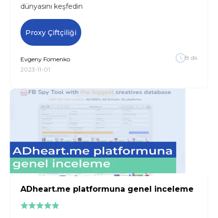
dünyasını keşfedin
Proxy Çiftçiliği
8
dk
Evgeny
Fomenko
2023-11-01
ADheart.me platformuna genel inceleme