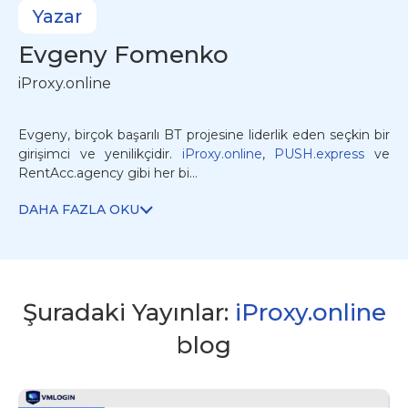
Yazar
Evgeny
Fomenko
iProxy.online
Evgeny, birçok başarılı BT projesine liderlik eden seçkin bir
girişimci ve yenilikçidir.
iProxy.online
,
PUSH.express
ve
RentAcc.agency gibi her bi...
DAHA FAZLA OKU
Şuradaki Yayınlar:
iProxy.online
blog