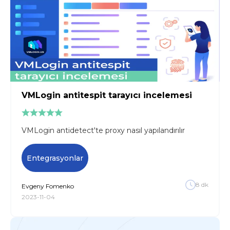
VMLogin antitespit tarayıcı incelemesi
VMLogin antidetect'te proxy nasıl yapılandırılır
Entegrasyonlar
8
dk
Evgeny
Fomenko
2023-11-04