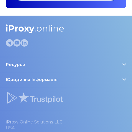
Ресурси
Перевірка проксі
FAQ
Юридична Інформація
Довіра та право
Блог
Налаштування файлів cookie
Партнери та знижки
Рекомендовані пристрої
iProxy Online Solutions LLC
USA