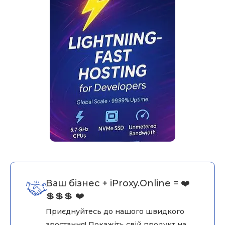
Ваш бізнес + iProxy.Online = ❤️
💲💲💲 ❤️
Приєднуйтесь до нашого швидкого
зростання! Покажіть свій продукт на