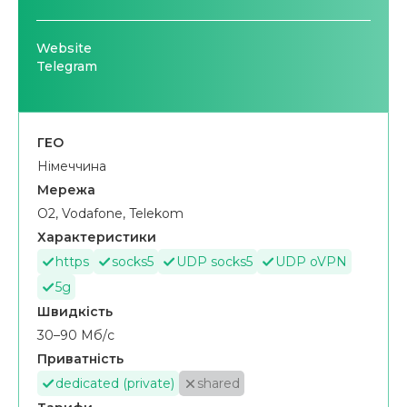
Website
Telegram
ГЕО
Німеччина
Мережа
O2, Vodafone, Telekom
Характеристики
https
socks5
UDP socks5
UDP oVPN
5g
Швидкість
30–90 Мб/с
Приватність
dedicated (private)
shared