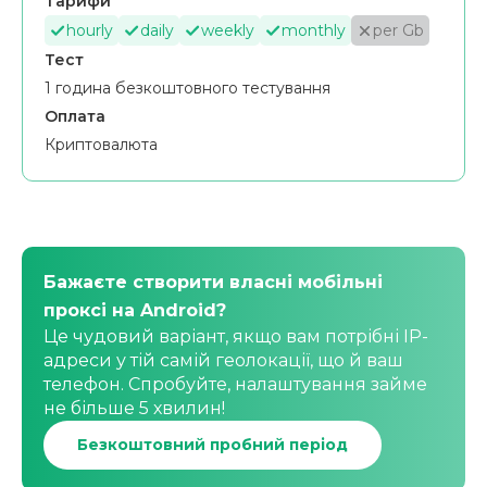
Тарифи
hourly
daily
weekly
monthly
per Gb
Тест
1 година безкоштовного тестування
Оплата
Криптовалюта
Бажаєте створити власні мобільні
проксі на Android?
Це чудовий варіант, якщо вам потрібні IP-
адреси у тій самій геолокації, що й ваш
телефон. Спробуйте, налаштування займе
не більше 5 хвилин!
Безкоштовний пробний період