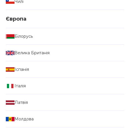
Чилі
Європа
Білорусь
Велика Британія
Іспанія
Італія
Латвія
Молдова