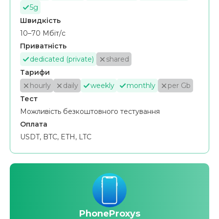
5g
Швидкість
10–70 Мбіт/с
Приватність
dedicated (private)
shared
Тарифи
hourly
daily
weekly
monthly
per Gb
Тест
Можливість безкоштовного тестування
Оплата
USDT, BTC, ETH, LTC
PhoneProxys