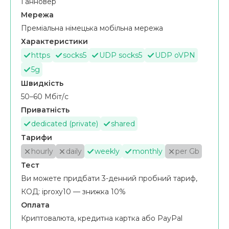
Ганновер
Мережа
Преміальна німецька мобільна мережа
Характеристики
https
socks5
UDP socks5
UDP oVPN
5g
Швидкість
50–60 Мбіт/с
Приватність
dedicated (private)
shared
Тарифи
hourly
daily
weekly
monthly
per Gb
Тест
Ви можете придбати 3-денний пробний тариф,
КОД: iproxy10 — знижка 10%
Оплата
Криптовалюта, кредитна картка або PayPal