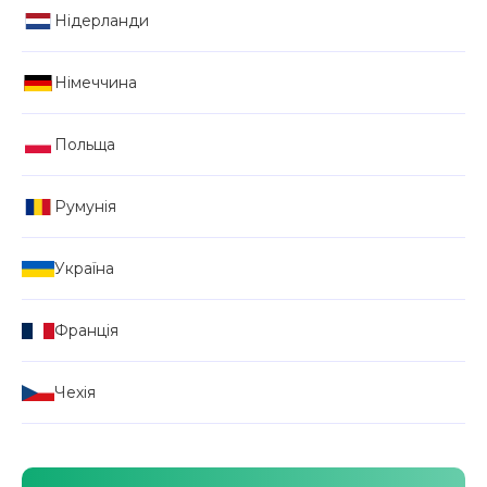
Нідерланди
Німеччина
Польща
Румунія
Україна
Франція
Чехія