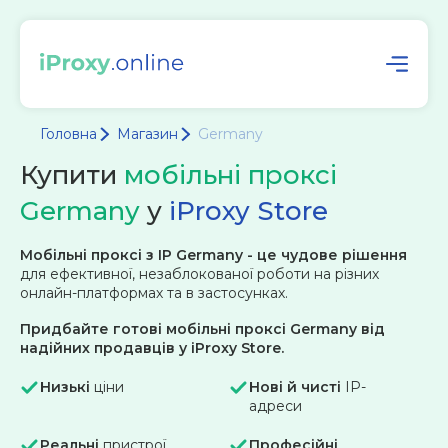
Головна
Магазин
Germany
Купити
мобільні проксі
Germany
у
iProxy Store
Мобільні проксі з IP Germany - це чудове рішення
для ефективної, незаблокованої роботи на різних
онлайн-платформах та в застосунках.
Придбайте готові мобільні проксі Germany від
надійних продавців у iProxy Store.
Низькі
ціни
Нові й чисті
IP-
адреси
Реальні
пристрої
Професійні