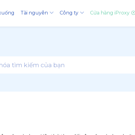
 xuống
Tài nguyên
Công ty
Cửa hàng iProxy