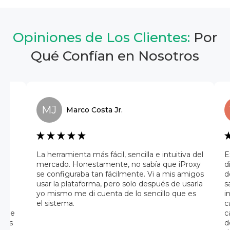
Opiniones de Los Clientes:
Por
Qué Confían en Nosotros
MJ
Marco
Costa Jr.
a
La herramienta más fácil, sencilla e intuitiva del
E
mercado. Honestamente, no sabía que iProxy
d
se configuraba tan fácilmente. Vi a mis amigos
d
usar la plataforma, pero solo después de usarla
s
 una
yo mismo me di cuenta de lo sencillo que es
i
el sistema.
c
az de
c
iles
d