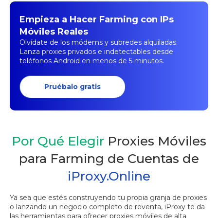
Empieza a Hacer Farming con IPs
Móviles Reales
Olvídate de los módems y subredes alquiladas.
Lanza proxies privados e indetectables desde
teléfonos Android en menos de 5 minutos.
Pruébalo gratis
Por Qué Elegir
Proxies Móviles
para Farming de Cuentas de
iProxy.Online
Ya sea que estés construyendo tu propia granja de proxies
o lanzando un negocio completo de reventa, iProxy te da
las herramientas para ofrecer proxies móviles de alta