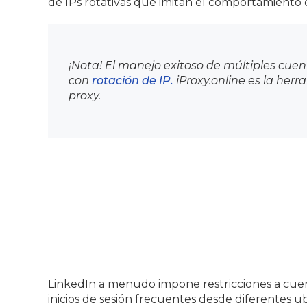
de IPs rotativas que imitan el comportamiento d
¡Nota! El manejo exitoso de múltiples cu
con
rotación de IP.
iProxy.online es la her
proxy.
LinkedIn a menudo impone restricciones a cue
inicios de sesión frecuentes desde diferentes ub