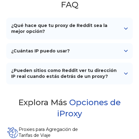
FAQ
¿Qué hace que tu proxy de Reddit sea la
mejor opción?
El proxy de Reddit de iProxy es la mejor opción por su
conveniencia y facilidad de uso, combinadas con un
¿Cuántas IP puedo usar?
precio atractivo, que va desde $6 hasta $10 por mes.
Con iProxy.online, puedes usar un número ilimitado
de IPs, lo que garantiza flexibilidad y escalabilidad para
¿Pueden sitios como Reddit ver tu dirección
tus necesidades.
IP real cuando estás detrás de un proxy?
Al utilizar los proxies de iProxy.online, sitios como
Reddit no pueden detectar tu dirección IP real. El
proxy oculta tu verdadera IP, asegurando que tus
Explora Más
Opciones de
actividades de navegación permanezcan privadas y
iProxy
seguras.
Proxies para Agregación de
Tarifas de Viaje