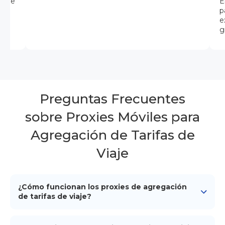
cione
E
ios
p
e
g
Preguntas Frecuentes
sobre Proxies Móviles para
Agregación de Tarifas de
Viaje
¿Cómo funcionan los proxies de agregación
de tarifas de viaje?
Los proxies de agregación de tarifas de viaje recopilan
datos de múltiples agencias de viajes, sitios web de