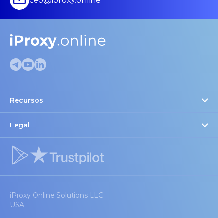
ceo@iproxy.online
Recursos
Verificador de proxies
Blog
Legal
Confianza y Legal
Dispositivos Recomendados
Configuración de cookies
FAQ
Socios y Descuentos
iProxy Online Solutions LLC
USA