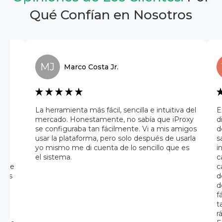
Qué Confían en Nosotros
MJ
Marco
Costa Jr.
a
La herramienta más fácil, sencilla e intuitiva del
E
mercado. Honestamente, no sabía que iProxy
d
se configuraba tan fácilmente. Vi a mis amigos
d
usar la plataforma, pero solo después de usarla
s
 una
yo mismo me di cuenta de lo sencillo que es
i
el sistema.
c
az de
c
iles
d
ue
d
der
f
al,
t
r