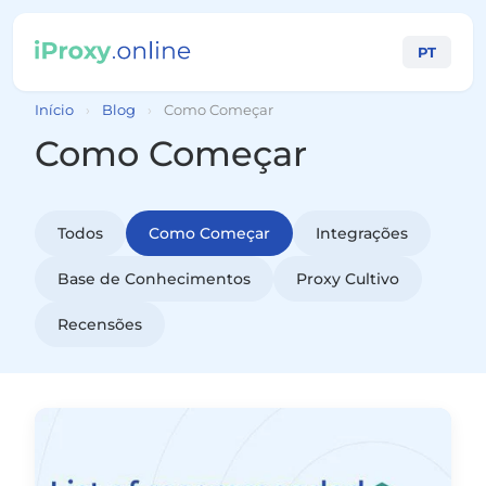
PT
Início
›
Blog
›
Como Começar
Como Começar
Todos
Como Começar
Integrações
Base de Conhecimentos
Proxy Cultivo
Recensões