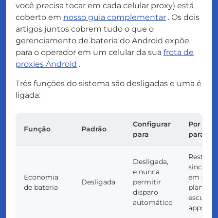
você precisa tocar em cada celular proxy) está
coberto em
nosso guia complementar
. Os dois
artigos juntos cobrem tudo o que o
gerenciamento de bateria do Android expõe
para o operador em um celular da sua
frota de
proxies Android
.
Três funções do sistema são desligadas e uma é
ligada:
Configurar
Por que
Função
Padrão
para
para pro
Restring
Desligada,
sincroni
e nunca
Economia
em seg
Desligada
permitir
de bateria
plano, ad
disparo
escurece
automático
apps