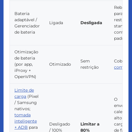
Rebaixa 
Bateria
para buc
adaptável /
restritos
Ligada
Desligada
Gerenciador
standby
de bateria
conform
padrões 
Otimização
de bateria
Sem
Coberto
(por app,
Otimizado
restrição
comple
iProxy +
OpenVPN)
Limite de
carga
(Pixel
O
/ Samsung
envelhe
nativos;
calendá
tomada
alto est
inteligente
Desligado
Limitar a
carga é
+ ADB
para
/ 100%
80%
de falha