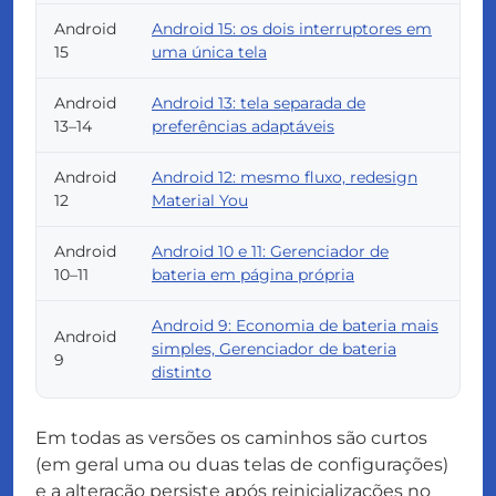
Android
Android 15: os dois interruptores em
15
uma única tela
Android
Android 13: tela separada de
13–14
preferências adaptáveis
Android
Android 12: mesmo fluxo, redesign
12
Material You
Android
Android 10 e 11: Gerenciador de
10–11
bateria em página própria
Android 9: Economia de bateria mais
Android
simples, Gerenciador de bateria
9
distinto
Em todas as versões os caminhos são curtos
(em geral uma ou duas telas de configurações)
e a alteração persiste após reinicializações no