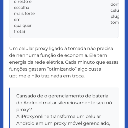
o resto e
dominan
escolha
celulare
mais forte
plugado
em
tomada
qualquer
frota)
Um celular proxy ligado à tomada não precisa
de nenhuma função de economia. Ele tem
energia da rede elétrica. Cada minuto que essas
funções gastam “otimizando” algo custa
uptime e não traz nada em troca.
Cansado de o gerenciamento de bateria
do Android matar silenciosamente seu nó
proxy?
A iProxy.online transforma um celular
Android em um proxy móvel gerenciado,