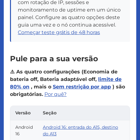
com rotação de IP, sessões e
monitoramento de uptime em um único
painel. Configure as quatro opções deste
guia uma vez e o nó continua acessível.
Começar teste grátis de 48 horas
Pule para a sua versão
⚠️ As quatro configurações (Economia de
bateria off, Bateria adaptável off,
limite de
80% on
, mais o
Sem restrição por app
) são
obrigatórias.
Por quê?
Versão
Seção
Android
Android 16: entrada do A15, destino
16
do A13