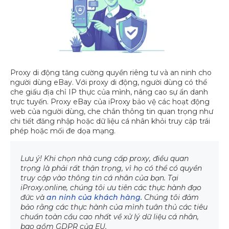
Proxy di động tăng cường quyền riêng tư và an ninh cho
người dùng eBay. Với proxy di động, người dùng có thể
che giấu địa chỉ IP thực của mình, nâng cao sự ẩn danh
trực tuyến. Proxy eBay của iProxy bảo vệ các hoạt động
web của người dùng, che chắn thông tin quan trọng như
chi tiết đăng nhập hoặc dữ liệu cá nhân khỏi truy cập trái
phép hoặc mối đe dọa mạng.
Lưu ý! Khi chọn nhà cung cấp proxy, điều quan
trọng là phải rất thận trọng, vì họ có thể có quyền
truy cập vào thông tin cá nhân của bạn. Tại
iProxy.online, chúng tôi ưu tiên các thực hành đạo
đức và
an ninh của khách hàng.
Chúng tôi đảm
bảo rằng các thực hành của mình tuân thủ các tiêu
chuẩn toàn cầu cao nhất về xử lý dữ liệu cá nhân,
bao gồm GDPR của EU.