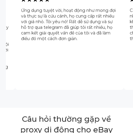
ng
Ứng dụng tuyệt vời, hoạt động như mong đợi
C
và thực sự là cứu cánh, họ cung cấp rất nhiều
n
 bị
với giá nhỏ. Tôi yêu nó! Rất dễ sử dụng và sự
k
 Đây
hỗ trợ qua telegram đã giúp tôi rất nhiều, họ
t
cam kết giải quyết vấn đề của tôi và đã làm
c
điều đó một cách đơn giản.
t
. Đội
ả lời
hông
Câu hỏi thường gặp về
proxy di động cho eBay