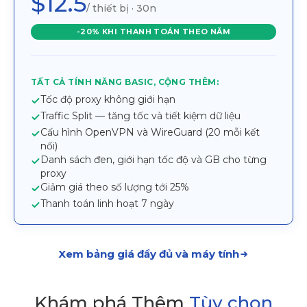
$12.5
/ thiết bị · 30n
-20% KHI THANH TOÁN THEO NĂM
TẤT CẢ TÍNH NĂNG BASIC, CỘNG THÊM:
Tốc độ proxy không giới hạn
Traffic Split — tăng tốc và tiết kiệm dữ liệu
Cấu hình OpenVPN và WireGuard (20 mỗi kết
nối)
Danh sách đen, giới hạn tốc độ và GB cho từng
proxy
Giảm giá theo số lượng tới 25%
Thanh toán linh hoạt 7 ngày
Xem bảng giá đầy đủ và máy tính
Khám phá Thêm
Tùy chọn