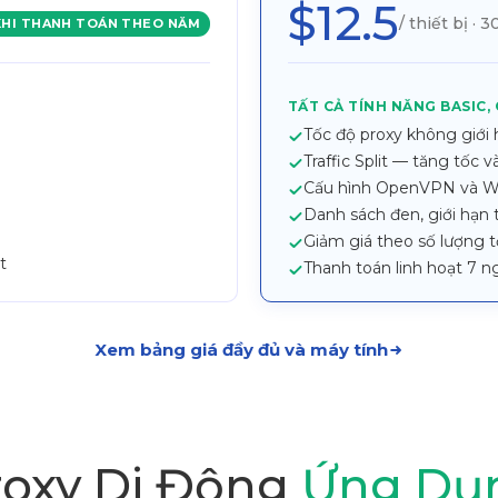
$12.5
/ thiết bị · 
KHI THANH TOÁN THEO NĂM
TẤT CẢ TÍNH NĂNG BASIC,
Tốc độ proxy không giới
Traffic Split — tăng tốc v
Cấu hình OpenVPN và Wir
Danh sách đen, giới hạn
Giảm giá theo số lượng t
t
Thanh toán linh hoạt 7 n
Xem bảng giá đầy đủ và máy tính
roxy Di Động
Ứng Dụ