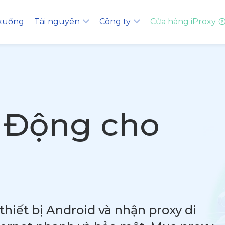
 xuống
Tài nguyên
Công ty
Cửa hàng iProxy
 Động cho
thiết bị Android và nhận proxy di