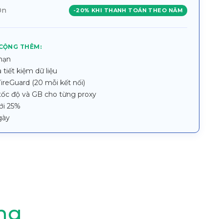
30n
-20% KHI THANH TOÁN THEO NĂM
 CỘNG THÊM:
 hạn
à tiết kiệm dữ liệu
eGuard (20 mỗi kết nối)
 tốc độ và GB cho từng proxy
ới 25%
gày
ng