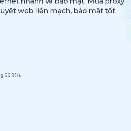
ternet nhanh và bảo mật. Mua proxy
duyệt web liền mạch, bảo mật tốt
g 99,9%).