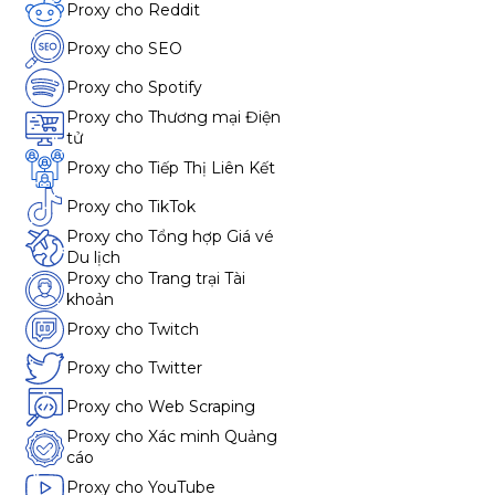
Proxy cho Reddit
Proxy cho SEO
Proxy cho Spotify
Proxy cho Thương mại Điện
tử
Proxy cho Tiếp Thị Liên Kết
Proxy cho TikTok
Proxy cho Tổng hợp Giá vé
Du lịch
Proxy cho Trang trại Tài
khoản
Proxy cho Twitch
Proxy cho Twitter
Proxy cho Web Scraping
Proxy cho Xác minh Quảng
cáo
Proxy cho YouTube