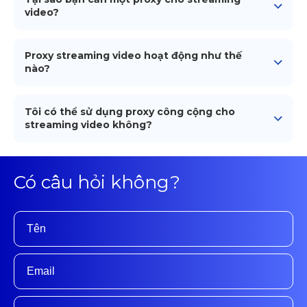
video?
Sử dụng proxy cho streaming video mang lại nhiều lợi
ích, bao gồm hiệu suất cải thiện và bảo mật tăng
Proxy streaming video hoạt động như thế
cường. Bằng cách che giấu địa chỉ IP của bạn, một
nào?
proxy bảo vệ chống lại tin tặc tiềm năng và cũng tối
Proxy streaming video hoạt động như một trung
ưu hóa các yếu tố tốc độ quan trọng.
gian giữa người phát sóng và máy chủ streaming
Tôi có thể sử dụng proxy công cộng cho
video. Nó chuyển tiếp yêu cầu của người phát sóng
streaming video không?
đến máy chủ streaming và gửi dữ liệu video trở lại cho
Chúng tôi không khuyến nghị sử dụng proxy công
người phát sóng, vượt qua hạn chế, cải thiện tốc độ
cộng cho streaming video do tốc độ chậm, không
và tăng cường quyền riêng tư.
Đọc thêm về đường đi
đáng tin cậy và hạn chế băng thông. Điều này có thể
Có câu hỏi không?
của giao thông qua proxy
.
dẫn đến tình trạng buffering, chất lượng video kém
và gián đoạn. Proxy di động của chúng tôi dành cho
streaming là riêng tư, đáng tin cậy và đảm bảo
streaming an toàn và hiệu suất cao.