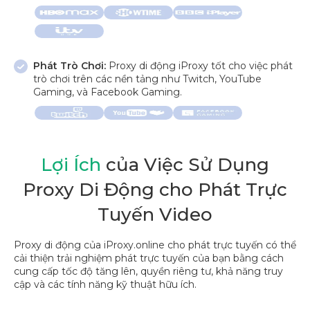
Phát Trò Chơi:
Proxy di động iProxy tốt cho việc phát
trò chơi trên các nền tảng như Twitch, YouTube
Gaming, và Facebook Gaming.
Lợi Ích
của Việc Sử Dụng
Proxy Di Động cho Phát Trực
Tuyến Video
Proxy di động của iProxy.online cho phát trực tuyến có thể
cải thiện trải nghiệm phát trực tuyến của bạn bằng cách
cung cấp tốc độ tăng lên, quyền riêng tư, khả năng truy
cập và các tính năng kỹ thuật hữu ích.