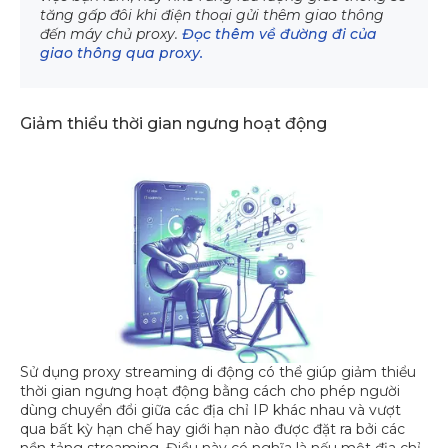
tăng gấp đôi khi điện thoại gửi thêm giao thông
đến máy chủ proxy.
Đọc thêm về đường đi của
giao thông qua proxy.
Giảm thiểu thời gian ngưng hoạt động
Sử dụng proxy streaming di động có thể giúp giảm thiểu
thời gian ngưng hoạt động bằng cách cho phép người
dùng chuyển đổi giữa các địa chỉ IP khác nhau và vượt
qua bất kỳ hạn chế hay giới hạn nào được đặt ra bởi các