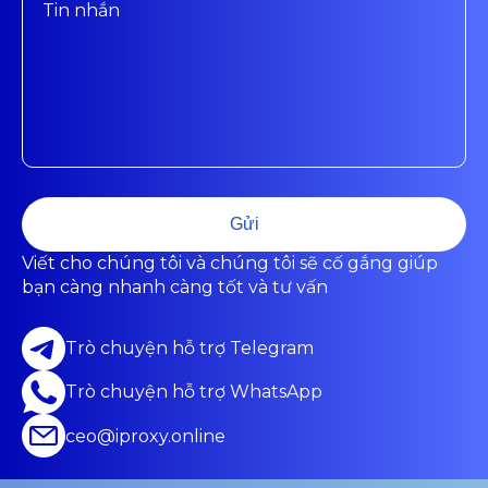
Gửi
Viết cho chúng tôi và chúng tôi sẽ cố gắng giúp
bạn càng nhanh càng tốt và tư vấn
Trò chuyện hỗ trợ Telegram
Trò chuyện hỗ trợ WhatsApp
ceo@iproxy.online