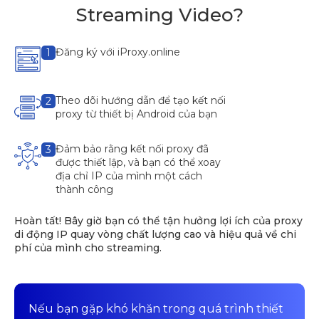
Streaming Video?
Đăng ký với iProxy.online
1
Theo dõi hướng dẫn để tạo kết nối
2
proxy từ thiết bị Android của bạn
Đảm bảo rằng kết nối proxy đã
3
được thiết lập, và bạn có thể xoay
địa chỉ IP của mình một cách
thành công
Hoàn tất! Bây giờ bạn có thể tận hưởng lợi ích của proxy
di động IP quay vòng chất lượng cao và hiệu quả về chi
phí của mình cho streaming.
Nếu bạn gặp khó khăn trong quá trình thiết