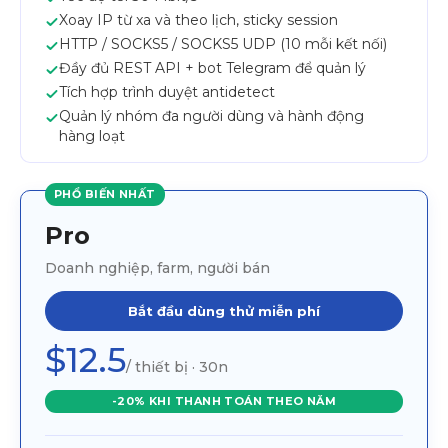
Xoay IP từ xa và theo lịch, sticky session
HTTP / SOCKS5 / SOCKS5 UDP (10 mỗi kết nối)
Đầy đủ REST API + bot Telegram để quản lý
Tích hợp trình duyệt antidetect
Quản lý nhóm đa người dùng và hành động
hàng loạt
PHỔ BIẾN NHẤT
Pro
Doanh nghiệp, farm, người bán
Bắt đầu dùng thử miễn phí
$12.5
/ thiết bị · 30n
-20% KHI THANH TOÁN THEO NĂM