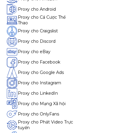
Proxy cho Android
Proxy cho Cá Cược Thể
Thao
Proxy cho Craigslist
Proxy cho Discord
Proxy cho eBay
Proxy cho Facebook
Proxy cho Google Ads
Proxy cho Instagram
Proxy cho LinkedIn
Proxy cho Mạng Xã hội
Proxy cho OnlyFans
Proxy cho Phát Video Trực
tuyến