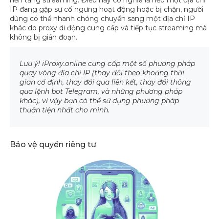
nền tảng streaming. Điều này có nghĩa là nếu một địa chỉ
IP đang gặp sự cố ngưng hoạt động hoặc bị chặn, người
dùng có thể nhanh chóng chuyển sang một địa chỉ IP
khác do proxy di động cung cấp và tiếp tục streaming mà
không bị gián đoạn.
Lưu ý! iProxy.online cung cấp một số phương pháp
quay vòng địa chỉ IP (thay đổi theo khoảng thời
gian cố định, thay đổi qua liên kết, thay đổi thông
qua lệnh bot Telegram, và những phương pháp
khác), vì vậy bạn có thể sử dụng phương pháp
thuận tiện nhất cho mình.
Bảo vệ quyền riêng tư