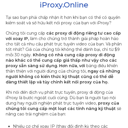
iProxy.Online
Tại sao bạn phải chấp nhận ít hơn khi bạn có thể có quyền
kiểm soát và sở hữu kết nối proxy của bạn với iProxy?
Chúng tôi cung cấp
các proxy di động riêng tư cao cấp
với xoay IP,
làm cho chúng trở thành giải pháp hoàn hảo
cho tất cả nhu cầu phát trực tuyến video của bạn. Và phần
tốt nhất? Giá của chúng tôi không thể đánh bại, chỉ từ $9
mỗi 30 ngày.
Không có nhà cung cấp proxy di động
nào khác có thể cung cấp giá thấp như vậy cho các
proxy sẵn sàng sử dụng. Hơn nữa, với
bảng điều khiển
thân thiện với người dùng của chúng tôi,
ngay cả những
người không có kiến thức kỹ thuật cũng có thể dễ
dàng thiết lập và tùy chỉnh kết nối proxy của họ.
Khi nói đến dịch vụ phát trực tuyến, proxy di động của
iProxy là bước ngoặt cuối cùng. Dù bạn là người tạo nội
dung hay người nghiện phát trực tuyến video,
proxy của
chúng tôi cung cấp một loạt các tính năng kỹ thuật
sẽ
nâng cao trải nghiệm của bạn:
Nhiều cơ chế xoay IP (thay đổi định kỳ theo các