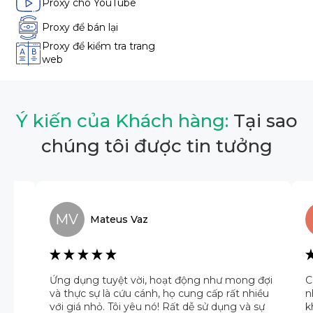
Proxy cho YouTube
Proxy để bán lại
Proxy để kiểm tra trang
web
Ý kiến của Khách hàng:
Tại sao
chúng tôi được tin tưởng
MV
Mateus
Vaz
ng
Ứng dụng tuyệt vời, hoạt động như mong đợi
C
và thực sự là cứu cánh, họ cung cấp rất nhiều
n
 bị
với giá nhỏ. Tôi yêu nó! Rất dễ sử dụng và sự
k