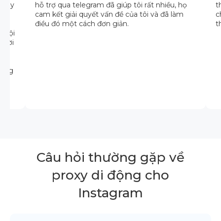
 Đây
hỗ trợ qua telegram đã giúp tôi rất nhiều, họ
t
cam kết giải quyết vấn đề của tôi và đã làm
c
điều đó một cách đơn giản.
t
. Đội
ả lời
hông
Câu hỏi thường gặp về
proxy di động cho
Instagram