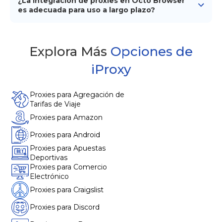
¿La integración de proxies en Octo Browser
dispositivo Android, por lo que puedes escalar perfiles
es adecuada para uso a largo plazo?
sin tener que construir una infraestructura compleja.
Sí. Cuando los perfiles usan proxies móviles privados
en lugar de pools compartidos, la integración de
proxies en Octo Browser se mantiene estable con el
Explora Más
Opciones de
tiempo y requiere menos recuperación manual.
iProxy
Proxies para Agregación de
Tarifas de Viaje
Proxies para Amazon
Proxies para Android
Proxies para Apuestas
Deportivas
Proxies para Comercio
Electrónico
Proxies para Craigslist
Proxies para Discord