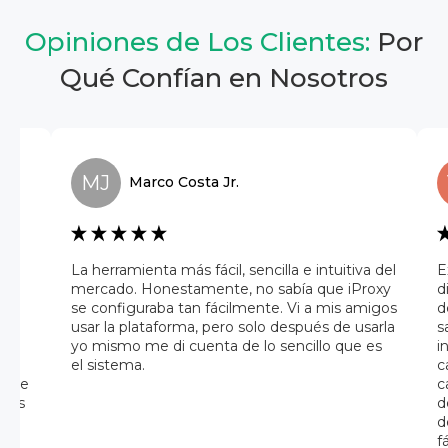
Opiniones de Los Clientes:
Por
Qué Confían en Nosotros
MJ
Marco
Costa Jr.
a
La herramienta más fácil, sencilla e intuitiva del
E
mercado. Honestamente, no sabía que iProxy
d
se configuraba tan fácilmente. Vi a mis amigos
d
usar la plataforma, pero solo después de usarla
s
 una
yo mismo me di cuenta de lo sencillo que es
i
el sistema.
c
az de
c
iles
d
ue
d
der
f