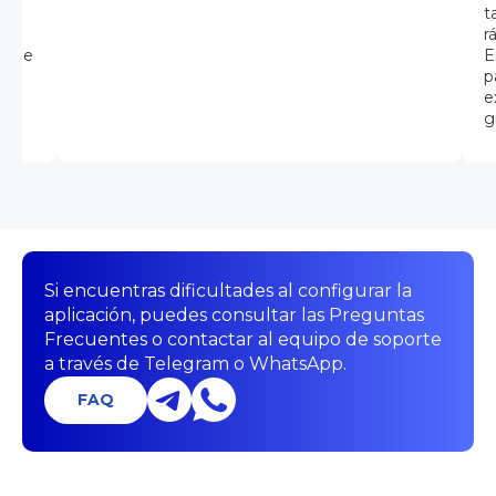
al,
t
r
cione
E
ios
p
e
g
Si encuentras dificultades al configurar la
aplicación, puedes consultar las Preguntas
Frecuentes o contactar al equipo de soporte
a través de Telegram o WhatsApp.
FAQ