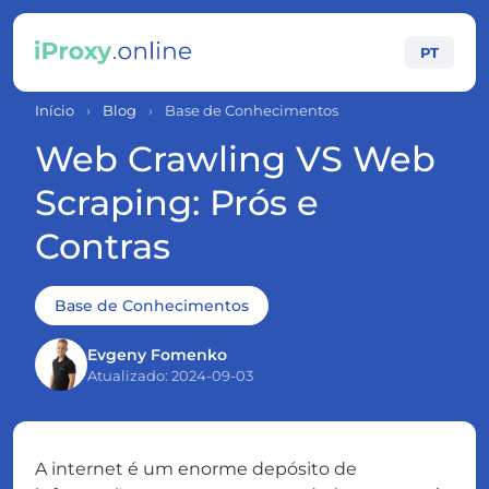
PT
Início
›
Blog
›
Base de Conhecimentos
Web Crawling VS Web
Scraping: Prós e
Contras
Base de Conhecimentos
Evgeny Fomenko
Atualizado: 2024-09-03
A internet é um enorme depósito de