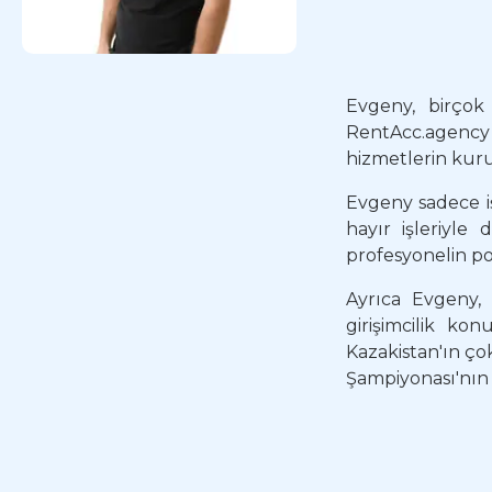
Evgeny, birçok 
RentAcc.agency 
hizmetlerin kur
Evgeny sadece iş
hayır işleriyle
profesyonelin po
Ayrıca Evgeny, 
girişimcilik ko
Kazakistan'ın ç
Şampiyonası'nın 