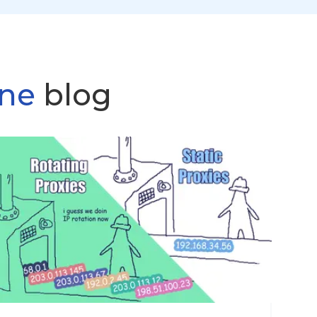
ine
blog