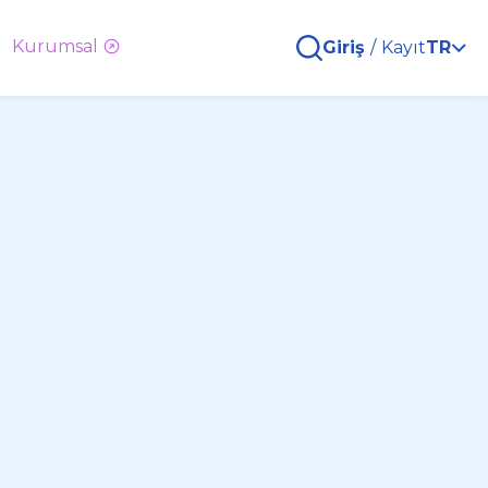
Kurumsal
Giriş
/
Kayıt
TR