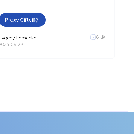
Proxy Çiftçiliği
8
dk
Evgeny
Fomenko
2024-09-29