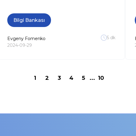
Bilgi Bankası
5
dk
Evgeny
Fomenko
2024-09-29
1
2
3
4
5
...
10