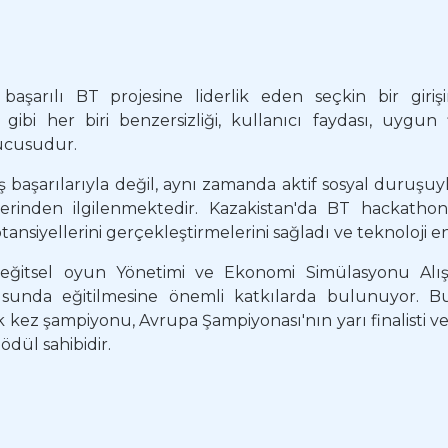
başarılı BT projesine liderlik eden seçkin bir girişi
gibi her biri benzersizliği, kullanıcı faydası, uygun
ucusudur.
 başarılarıyla değil, aynı zamanda aktif sosyal duruşuyla
 derinden ilgilenmektedir. Kazakistan'da BT hackath
tansiyellerini gerçekleştirmelerini sağladı ve teknoloji 
eğitsel oyun Yönetimi ve Ekonomi Simülasyonu Alışt
nusunda eğitilmesine önemli katkılarda bulunuyor. B
ok kez şampiyonu, Avrupa Şampiyonası'nın yarı finalist
ödül sahibidir.