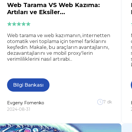
Web Tarama VS Web Kazıma:
Artıları ve Eksiler...
Web tarama ve web kazımanın, internetten
otomatik veri toplama için temel farklarını
keşfedin. Makale, bu araçların avantajlarını,
dezavantajlarını ve mobil proxy'lerin
verimliliklerini nasıl artırabi...
Bilgi Bankası
7
dk
Evgeny
Fomenko
2024-08-31