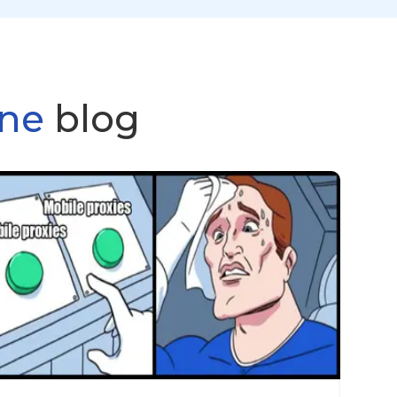
ine
blog