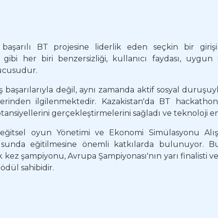
başarılı BT projesine liderlik eden seçkin bir girişi
gibi her biri benzersizliği, kullanıcı faydası, uygun
ucusudur.
 başarılarıyla değil, aynı zamanda aktif sosyal duruşuyla
 derinden ilgilenmektedir. Kazakistan'da BT hackath
tansiyellerini gerçekleştirmelerini sağladı ve teknoloji 
eğitsel oyun Yönetimi ve Ekonomi Simülasyonu Alışt
nusunda eğitilmesine önemli katkılarda bulunuyor. B
ok kez şampiyonu, Avrupa Şampiyonası'nın yarı finalist
ödül sahibidir.