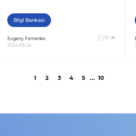
Bilgi Bankası
10
dk
Evgeny
Fomenko
2024-03-26
1
2
3
4
5
...
10