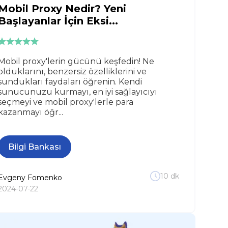
Mobil Proxy Nedir? Yeni
Başlayanlar İçin Eksi...
Mobil proxy'lerin gücünü keşfedin! Ne
olduklarını, benzersiz özelliklerini ve
sundukları faydaları öğrenin. Kendi
sunucunuzu kurmayı, en iyi sağlayıcıyı
seçmeyi ve mobil proxy'lerle para
kazanmayı öğr...
Bilgi Bankası
10
dk
Evgeny
Fomenko
2024-07-22