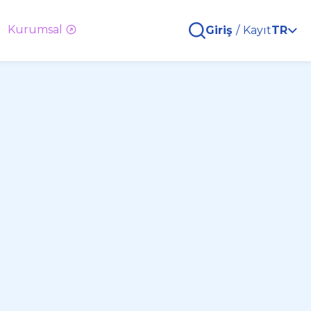
Kurumsal
Giriş
/
Kayıt
TR