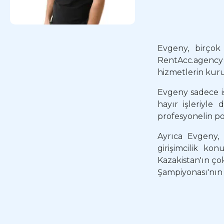
Evgeny, birçok 
RentAcc.agency 
hizmetlerin kur
Evgeny sadece iş
hayır işleriyle
profesyonelin po
Ayrıca Evgeny, 
girişimcilik ko
Kazakistan'ın ç
Şampiyonası'nın 