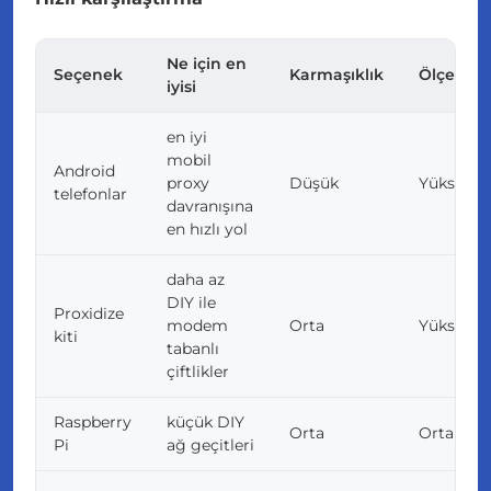
Ne için en
Seçenek
Karmaşıklık
Ölçekle
iyisi
en iyi
mobil
Android
proxy
Düşük
Yüksek
telefonlar
davranışına
en hızlı yol
daha az
DIY ile
Proxidize
modem
Orta
Yüksek
kiti
tabanlı
çiftlikler
Raspberry
küçük DIY
Orta
Orta
Pi
ağ geçitleri