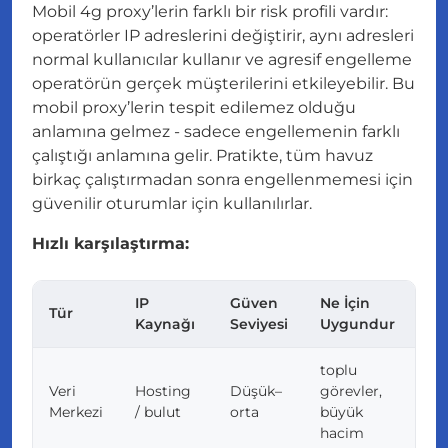
Mobil 4g proxy’lerin farklı bir risk profili vardır:
operatörler IP adreslerini değiştirir, aynı adresleri
normal kullanıcılar kullanır ve agresif engelleme
operatörün gerçek müşterilerini etkileyebilir. Bu
mobil proxy’lerin tespit edilemez olduğu
anlamına gelmez - sadece engellemenin farklı
çalıştığı anlamına gelir. Pratikte, tüm havuz
birkaç çalıştırmadan sonra engellenmemesi için
güvenilir oturumlar için kullanılırlar.
Hızlı karşılaştırma:
IP
Güven
Ne İçin
Y
Tür
Kaynağı
Seviyesi
Uygundur
S
toplu
Veri
Hosting
Düşük–
görevler,
hı
Merkezi
/ bulut
orta
büyük
e
hacim