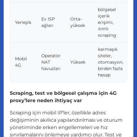
bölgesel
içerik
pa
Ev ISP
Orta–
Yerleşik
erişimi,
o
ağları
yüksek
ılımlı
e
scraping
karmaşık
b
Operatör
siteler,
b
Mobil
NAT
Yüksek
otomasyon,
d
4G
havuzları
birden fazla
y
hesap
fi
Scraping, test ve bölgesel çalışma için 4G
proxy’lere neden ihtiyaç var
Scraping için mobil IP’ler, özellikle adres
değişiminin akıllıca yapılandırılması ve oturum
yönetiminde erken engellemeleri ve hız
sınırlamalarını önlemeye yardımcı olur. Test ve