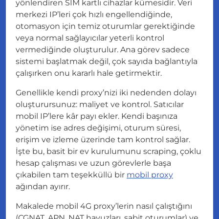
yönlendiren SIM kartlı cihazlar kümesidir. Veri
merkezi IP’leri çok hızlı engellendiğinde,
otomasyon için temiz oturumlar gerektiğinde
veya normal sağlayıcılar yeterli kontrol
vermediğinde oluşturulur. Ana görev sadece
sistemi başlatmak değil, çok sayıda bağlantıyla
çalışırken onu kararlı hale getirmektir.
Genellikle kendi proxy’nizi iki nedenden dolayı
oluşturursunuz: maliyet ve kontrol. Satıcılar
mobil IP’lere kâr payı ekler. Kendi başınıza
yönetim ise adres değişimi, oturum süresi,
erişim ve izleme üzerinde tam kontrol sağlar.
İşte bu, basit bir ev kurulumunu scraping, çoklu
hesap çalışması ve uzun görevlerle başa
çıkabilen tam teşekküllü bir
mobil proxy
ağından ayırır.
Makalede mobil 4G proxy’lerin nasıl çalıştığını
(CGNAT, APN, NAT havuzları, sabit oturumlar) ve