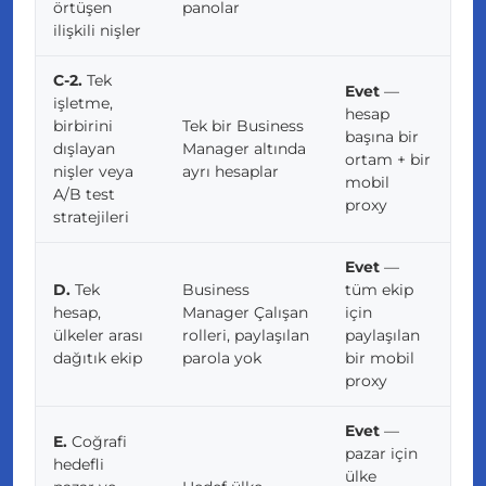
örtüşen
panolar
ilişkili nişler
C-2.
Tek
Evet
—
işletme,
hesap
birbirini
Tek bir Business
başına bir
dışlayan
Manager altında
ortam + bir
nişler
veya
ayrı hesaplar
mobil
A/B test
proxy
stratejileri
Evet
—
D.
Tek
Business
tüm ekip
hesap,
Manager Çalışan
için
ülkeler arası
rolleri, paylaşılan
paylaşılan
dağıtık ekip
parola yok
bir mobil
proxy
Evet
—
E.
Coğrafi
pazar için
hedefli
ülke