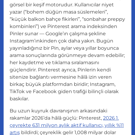
görsel bir keşif motorudur. Kullanıcılar niyet
yazar (“bohem düğün masa süslemeleri”,
“küçük balkon bahçe fikirleri”, “sonbahar preppy
kombinleri”) ve Pinterest arama indeksinden
Pinler sunar — Google’ın çalışma şekline
Instagram’ınkinden çok daha yakın. Bugün
yayınladığınız bir Pin, aylar veya yıllar boyunca
arama sonuçlarında görünmeye devam edebilir;
her kaydetme ve tıklama sıralamasını
güçlendirir. Pinterest ayrıca, Pinlerin kendi
sitenize bağlantı vermesine hâlâ izin veren
birkaç büyük platformdan biridir; Instagram,
TikTok ve Facebook giden trafiği bilinçli olarak
baskılar.
Bu uzun kuyruk davranışının arkasındaki
rakamlar 2026’da hâlâ güçlü: Pinterest,
2026 1.
çeyrekte 631 milyon aylık aktif kullanıcı, yıllık %11
artış
bildirdi; çeyreklik gelir 1,008 milyar dolar