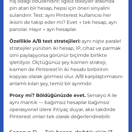
niş odağı ödüllendirir; ilgisiz dikeyler arasında
pin atan bir hesap, hepsi için öneri sinyalini
sulandırır. Test: aynı Pinterest kullanıcısı her
ikisini de takip eder mi? Evet → tek hesap, ayrı
panolar. Hayır → ayrı hesaplar.
Özellikle A/B test stratejileri:
aynı nişte paralel
stratejiler yürüten iki hesap, IP, cihaz ve parmak
izini paylaşıyorsa görünür biçimde birlikte
işletiliyor. Ölçtüğünüz şey kısmen strateji,
kısmen de Pinterest’in iki hesabı birbirinin
kopyası olarak görmesi olur. A/B karşılaştırmasını
anlamlı kılan şey, temiz bir ayrımdır.
Proxy mi? Böldüğünüzde evet.
Senaryo A ile
aynı mantık — bağımsız hesaplar bağımsız
operasyonel izlere ihtiyaç duyar, aksi takdirde
Pinterest onları tek olarak değerlendirebilir.