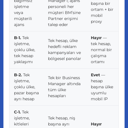
bağımsız
Manager’ı; ajans
başına bir
işletme
personeli her
ortam + bir
veya
müşteri BM’sine
mobil
müşterili
Partner erişimi
proxy
ajans
talep eder
B-1.
Tek
Hayır
—
Tek hesap, ülke
işletme,
tek hesap,
hedefli reklam
çoklu ülke,
normal bir
kampanyaları ve
tek hesap
çalışma
bölgesel panolar
yaklaşımı
ortamı
B-2.
Tek
Evet
—
Tek bir Business
işletme,
hesap
Manager altında
çoklu ülke,
başına ülke
tüm ülke
pazar başına
uyumlu
hesapları
ayrı hesap
mobil IP
C-1.
Tek
işletme,
Tek hesap, niş
kitleleri
başına ayrı
Hayır