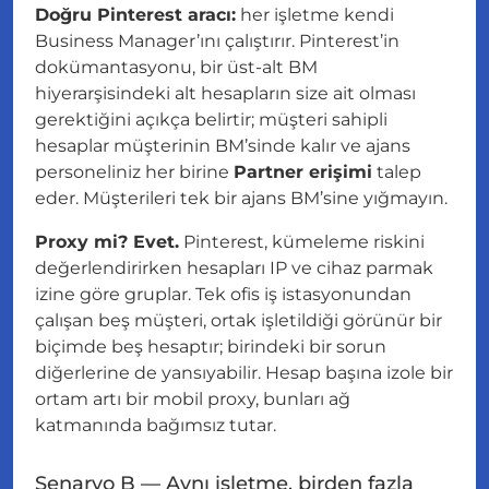
Doğru Pinterest aracı:
her işletme kendi
Business Manager’ını çalıştırır. Pinterest’in
dokümantasyonu, bir üst-alt BM
hiyerarşisindeki alt hesapların
size ait
olması
gerektiğini açıkça belirtir; müşteri sahipli
hesaplar müşterinin BM’sinde kalır ve ajans
personeliniz her birine
Partner erişimi
talep
eder. Müşterileri tek bir ajans BM’sine yığmayın.
Proxy mi? Evet.
Pinterest, kümeleme riskini
değerlendirirken hesapları IP ve cihaz parmak
izine göre gruplar. Tek ofis iş istasyonundan
çalışan beş müşteri, ortak işletildiği görünür bir
biçimde beş hesaptır; birindeki bir sorun
diğerlerine de yansıyabilir. Hesap başına izole bir
ortam artı bir mobil proxy, bunları ağ
katmanında bağımsız tutar.
Senaryo B — Aynı işletme, birden fazla