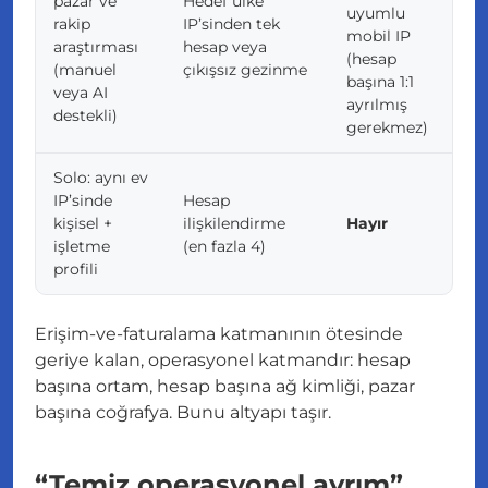
pazar ve
Hedef ülke
uyumlu
rakip
IP’sinden tek
mobil IP
araştırması
hesap veya
(hesap
(manuel
çıkışsız gezinme
başına 1:1
veya AI
ayrılmış
destekli)
gerekmez)
Solo: aynı ev
IP’sinde
Hesap
kişisel +
ilişkilendirme
Hayır
işletme
(en fazla 4)
profili
Erişim-ve-faturalama katmanının ötesinde
geriye kalan, operasyonel katmandır: hesap
başına ortam, hesap başına ağ kimliği, pazar
başına coğrafya. Bunu altyapı taşır.
“Temiz operasyonel ayrım”