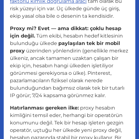
faktörlü kimlik doğrulama aracı
tam olarak bu
risk yüzeyi için var. Üç ülkede günde üç giriş,
ekip yasal olsa bile o desenin ta kendisidir.
Proxy mi? Evet — ama dikkat: çoklu hesap
için değil.
Tüm ekibi, hesabın hedef kitlesinin
bulunduğu ülkede
paylaşılan tek bir mobil
proxy
üzerinden yönlendirin (genellikle merkez
ülkeniz, ancak tamamen uzaktan çalışan bir
ekip için, hesabın hangi ülkeden işletiliyor
görünmesi gerekiyorsa o ülke). Pinterest,
pazarlamacıların fiziksel olarak nerede
bulunduğundan bağımsız olarak tek bir tutarlı
IP görür; 7/24 kapsama görünmez kalır.
Hatırlanması gereken ilke:
proxy
hesabın
kimliğini temsil eder, herhangi bir operatörün
konumunu değil. Tek bir hesap işleten gezgin
operatör, uçtuğu her ülkede yeni proxy değil,
hesabın pazarında stabil bir proxy kullanır. Bir