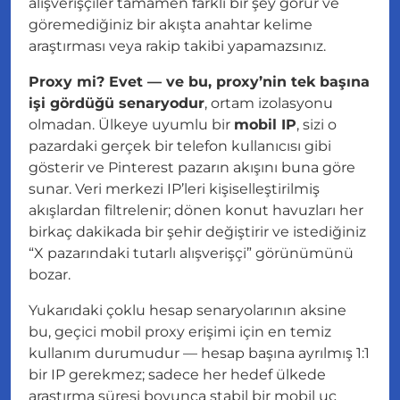
alışverişçiler tamamen farklı bir şey görür ve
göremediğiniz bir akışta anahtar kelime
araştırması veya rakip takibi yapamazsınız.
Proxy mi? Evet — ve bu, proxy’nin tek başına
işi gördüğü senaryodur
, ortam izolasyonu
olmadan. Ülkeye uyumlu bir
mobil IP
, sizi o
pazardaki gerçek bir telefon kullanıcısı gibi
gösterir ve Pinterest pazarın akışını buna göre
sunar. Veri merkezi IP’leri kişiselleştirilmiş
akışlardan filtrelenir; dönen konut havuzları her
birkaç dakikada bir şehir değiştirir ve istediğiniz
“X pazarındaki tutarlı alışverişçi” görünümünü
bozar.
Yukarıdaki çoklu hesap senaryolarının aksine
bu,
geçici
mobil proxy erişimi için en temiz
kullanım durumudur — hesap başına ayrılmış 1:1
bir IP gerekmez; sadece her hedef ülkede
araştırma süresi boyunca stabil bir mobil uç