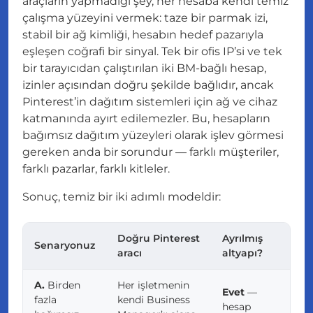
araçların yapmadığı şey, her hesaba kendi temiz
çalışma yüzeyini vermek: taze bir parmak izi,
stabil bir ağ kimliği, hesabın hedef pazarıyla
eşleşen coğrafi bir sinyal. Tek bir ofis IP’si ve tek
bir tarayıcıdan çalıştırılan iki BM-bağlı hesap,
izinler
açısından doğru şekilde bağlıdır, ancak
Pinterest’in dağıtım sistemleri için ağ ve cihaz
katmanında ayırt edilemezler. Bu, hesapların
bağımsız dağıtım yüzeyleri olarak işlev görmesi
gereken anda bir sorundur — farklı müşteriler,
farklı pazarlar, farklı kitleler.
Sonuç, temiz bir iki adımlı modeldir:
Doğru Pinterest
Ayrılmış
Senaryonuz
aracı
altyapı?
A.
Birden
Her işletmenin
Evet
—
fazla
kendi Business
hesap