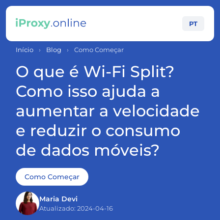
PT
Início
›
Blog
›
Como Começar
O que é Wi-Fi Split?
Como isso ajuda a
aumentar a velocidade
e reduzir o consumo
de dados móveis?
Como Começar
Maria Devi
Atualizado: 2024-04-16