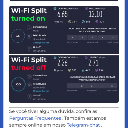
Se você tiver alguma dúvida, confira as
Perguntas Frequentes
. Também estamos
sempre online em nosso
Telegram-chat
.