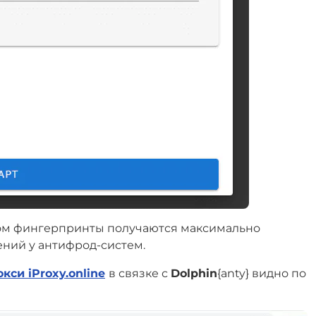
том фингерпринты получаются максимально
ний у антифрод-систем.
си iProxy.online
в связке с
Dolphin
{anty} видно по