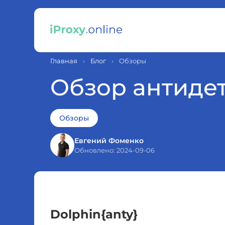
Главная
›
Блог
›
Обзоры
Обзор антидет
Обзоры
Евгений Фоменко
Обновлено: 2024-09-06
Dolphin
{anty}