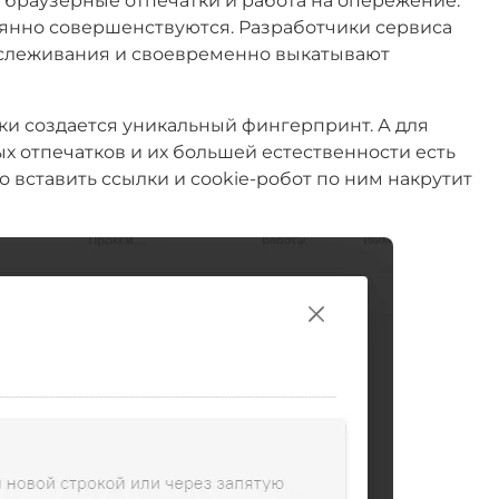
е браузерные отпечатки и работа на опережение.
оянно совершенствуются. Разработчики сервиса
тслеживания и своевременно выкатывают
и создается уникальный фингерпринт. А для
х отпечатков и их большей естественности есть
о вставить ссылки и cookie-робот по ним накрутит