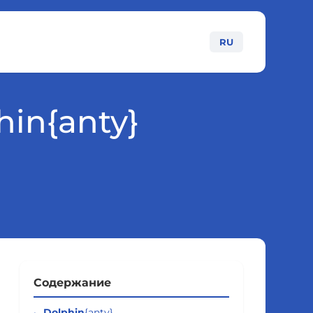
RU
in{anty}
Содержание
Dolphin
{anty}