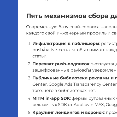
Пять механизмов сбора 
Современную базу спай-сервиса наполн
каждого свой инженерный профиль и сво
Инфильтрация в паблишеры
: регис
push/native-сетях, чтобы снимать кажд
статьи.
Перехват push-подписок
: эксплуата
зашифрованные payload’ы уведомлений
Публичные библиотеки рекламы и п
Center, Google Ads Transparency Cent
того, чего в библиотеках нет.
MITM in-app SDK
: фермы рутованных 
рекламных SDK от AppLovin MAX, Googl
Краулинг лендингов и воронок
: про