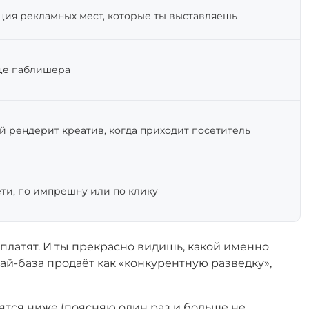
ация рекламных мест, которые ты выставляешь
це паблишера
рый рендерит креатив, когда приходит посетитель
ти, по импрешну или по клику
ё платят. И ты прекрасно видишь, какой именно
спай-база продаёт как «конкурентную разведку»,
ятся ниже (поясняю один раз и больше не