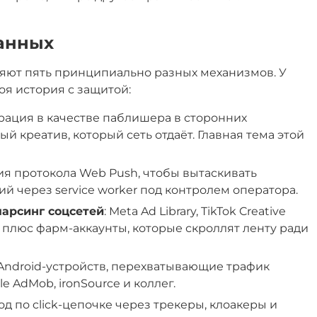
данных
яют пять принципиально разных механизмов. У
я история с защитой:
трация в качестве паблишера в сторонних
ый креатив, который сеть отдаёт. Главная тема этой
ция протокола Web Push, чтобы вытаскивать
 через service worker под контролем оператора.
арсинг соцсетей
: Meta Ad Library, TikTok Creative
er плюс фарм-аккаунты, которые скроллят ленту ради
Android-устройств, перехватывающие трафик
e AdMob, ironSource и коллег.
ход по click-цепочке через трекеры, клоакеры и