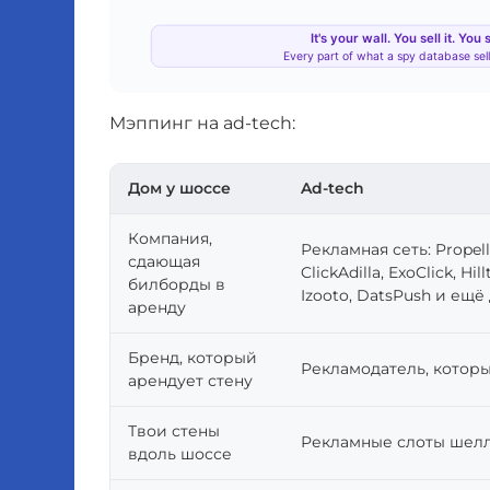
Мэппинг на ad-tech:
Дом у шоссе
Ad-tech
Компания,
Рекламная сеть: Propell
сдающая
ClickAdilla, ExoClick, H
билборды в
Izooto, DatsPush и ещ
аренду
Бренд, который
Рекламодатель, котор
арендует стену
Твои стены
Рекламные слоты шелл
вдоль шоссе