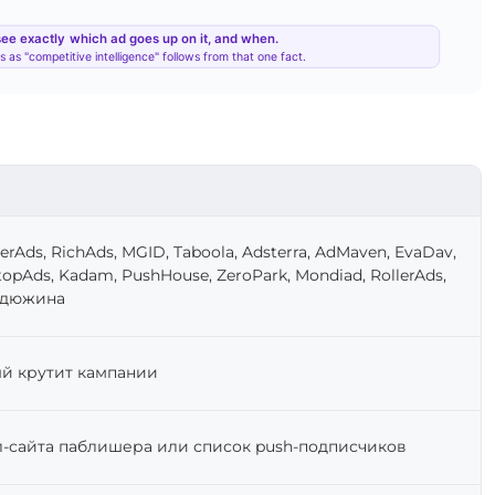
erAds, RichAds, MGID, Taboola, Adsterra, AdMaven, EvaDav,
illtopAds, Kadam, PushHouse, ZeroPark, Mondiad, RollerAds,
ё дюжина
ый крутит кампании
-сайта паблишера или список push-подписчиков