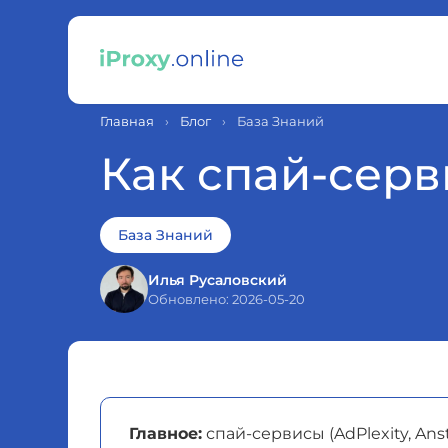
Главная
›
Блог
›
База Знаний
Как спай-сер
База Знаний
Илья Русаловский
Обновлено: 2026-05-20
Главное:
спай-сервисы (AdPlexity, Anst