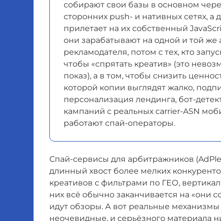
собирают свои базы в основном чере
сторонних push- и нативных сетях, а
прилетает на их собственный JavaScri
они зарабатывают на одной и той же 
рекламодателя, потом с тех, кто запу
чтобы «спрятать креатив» (это невоз
показ), а в том, чтобы снизить
ценнос
которой копии выглядят жалко, подпи
персонализация лендинга, бот-детек
кампаний с реальных carrier-ASN моб
работают спай-операторы.
Спай-сервисы для арбитражников (AdPlexit
длинный хвост более мелких конкуренто
креативов с фильтрами по ГЕО, вертикал
них всё обычно заканчивается на «они 
идут обзоры. А вот реальные механизмы
неочевидные, и серьёзного материала ни 