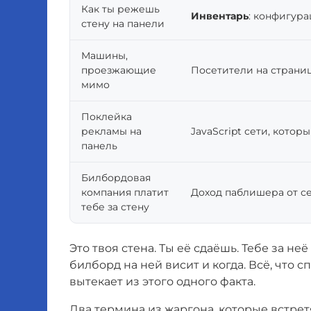
Как ты режешь
Инвентарь
: конфигур
стену на панели
Машины,
проезжающие
Посетители на страни
мимо
Поклейка
рекламы на
JavaScript сети, кото
панель
Билбордовая
компания платит
Доход паблишера от се
тебе за стену
Это твоя стена. Ты её сдаёшь. Тебе за не
билборд на ней висит и когда. Всё, что 
вытекает из этого одного факта.
Два термина из жаргона, которые встрет