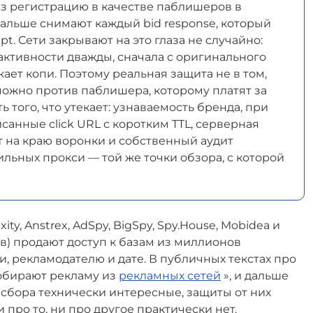
з регистрацию в качестве паблишеров в
 дальше снимают каждый bid response, который
pt. Сети закрывают на это глаза не случайно:
активности дважды, сначала с оригинального
скает копи. Поэтому реальная защита не в том,
можно против паблишера, которому платят за
ть
того, что утекает: узнаваемость бренда, при
санные click URL с коротким TTL, серверная
т на краю воронки и собственный аудит
ильных прокси — той же точки обзора, с которой
y, Anstrex, AdSpy, BigSpy, Spy.House, Mobidea и
в) продают доступ к базам из миллионов
и, рекламодателю и дате. В публичных текстах про
собирают рекламу из
рекламных сетей
», и дальше
 сбора технически интересные, защиты от них
про то, ни про другое практически нет.