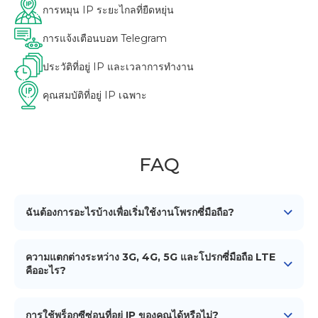
การหมุน IP ระยะไกลที่ยืดหยุ่น
การแจ้งเตือนบอท Telegram
ประวัติที่อยู่ IP และเวลาการทำงาน
คุณสมบัติที่อยู่ IP เฉพาะ
FAQ
ฉันต้องการอะไรบ้างเพื่อเริ่มใช้งานโพรกซี่มือถือ?
เพื่อเริ่มใช้งานโพรกซี่มือถือของเรา คุณต้องการ
อุปกรณ์
Android
(สมาร์ทโฟน/แท็บเล็ต) การเชื่อมต่อเครือข่ายมือถือ
ความแตกต่างระหว่าง 3G, 4G, 5G และโปรกซี่มือถือ LTE
(ซิมการ์ด) เครื่องมือหรือซอฟต์แวร์การจัดการโพรกซี่เพื่อตั้งค่า
คืออะไร?
และใช้งานโพรกซี่ และต้องติดตั้งแอปพลิเคชัน iProxy บน
ความแตกต่างหลักระหว่าง 3G, 4G, LTE และ 5G โปรกซี่มือถือ
อุปกรณ์ Android ของคุณ
คือความเร็วของการเชื่อมต่อ จาก 3G ไปยัง 5G การเชื่อมต่อ
การใช้พร็อกซีซ่อนที่อยู่ IP ของคุณได้หรือไม่?