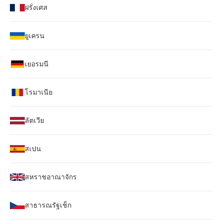
ฝรั่งเศส
ยูเครน
เยอรมนี
โรมาเนีย
ลัตเวีย
สเปน
สหราชอาณาจักร
สาธารณรัฐเช็ก