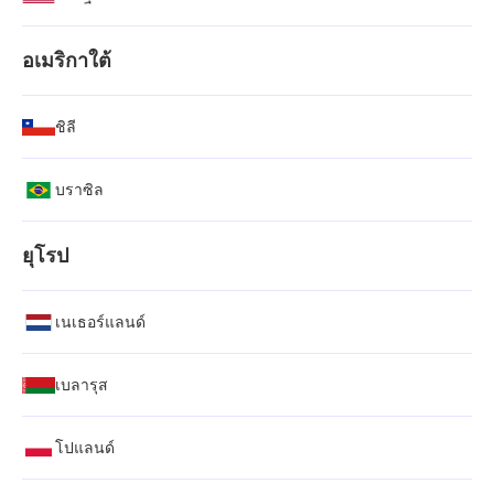
อเมริกาใต้
ชิลี
บราซิล
ยุโรป
เนเธอร์แลนด์
เบลารุส
โปแลนด์