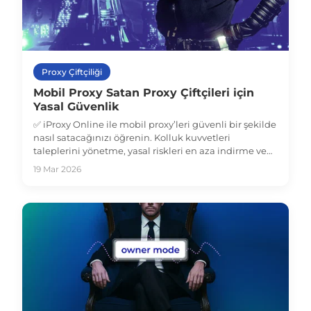
Proxy Çiftçiliği
Mobil Proxy Satan Proxy Çiftçileri için
Yasal Güvenlik
✅ iProxy Online ile mobil proxy’leri güvenli bir şekilde
nasıl satacağınızı öğrenin. Kolluk kuvvetleri
taleplerini yönetme, yasal riskleri en aza indirme ve
proxy işinizi güvence altına alma konusunda
19 Mar 2026
kapsamlı bir rehber. İşlemlerinizi bugün koruyun!