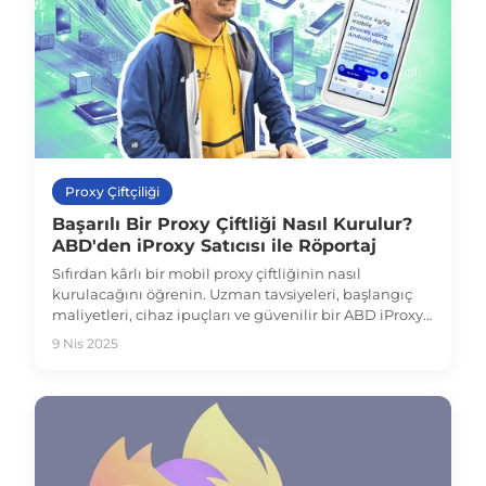
Proxy Çiftçiliği
Başarılı Bir Proxy Çiftliği Nasıl Kurulur?
ABD'den iProxy Satıcısı ile Röportaj
Sıfırdan kârlı bir mobil proxy çiftliğinin nasıl
kurulacağını öğrenin. Uzman tavsiyeleri, başlangıç
maliyetleri, cihaz ipuçları ve güvenilir bir ABD iProxy
satıcısından gerçek bilgiler - hepsi tek bir kılavuzda.
9 Nis 2025