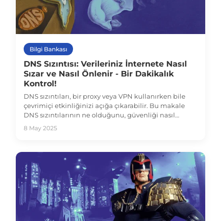
Bilgi Bankası
DNS Sızıntısı: Verileriniz İnternete Nasıl
Sızar ve Nasıl Önlenir - Bir Dakikalık
Kontrol!
DNS sızıntıları, bir proxy veya VPN kullanırken bile
çevrimiçi etkinliğinizi açığa çıkarabilir. Bu makale
DNS sızıntılarının ne olduğunu, güvenliği nasıl
tehlikeye attığını ve çevrimiçi gizliliğinizi korumak
8 May 2025
için bunları nasıl önleyeceğinizi açıklamaktadır.